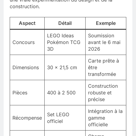
construction.
Aspect
Détail
Exemple
LEGO Ideas
Soumission
Concours
Pokémon TCG
avant le 6 mai
3D
2026
Carte prête à
Dimensions
30 x 21,5 cm
être
transformée
Construction
Pièces
400 à 2 500
robuste et
précise
Intégration à la
Set LEGO
Récompense
gamme
officiel
officielle