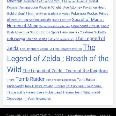
Minecraft
Monster 4X4 : World Circuit
Mortal
Monster Hunter G
Kombat Armageddon
Phoenix Wright : Ace Attorney
Pokemon Heart
Pokémon Pocket
Gold et Soul Silver
Prince
Pokémon Ecarlate et Violet
Secret of Mana :
of Persia : Les Sables Oubliés
Rune Factory
Heroes of Mana
Snowboard Kids DS
Sonic
Sega Superstars Tennis
Sukatto
Rush Adventure
Sonic Rush DS
Spore Hero - Arena - Creatures
The Legend of
Golf Pangya
Tales of Hearts
Tales Of Innoncence
The
Zelda
The Legend of Zelda : A Link Between Worlds
Legend of Zelda : Breath of the
Wild
The Legend of Zelda : Tears of the Kingdom
Tomb Raider
Tomb Raider
Thorn
Tomb raider Legend DS
Underworld
Tout nouveau Tout beau :
Tony Hawk’s Proving Ground
Tingle voit la vie en rose à Rubis Land
Trauma Team
Wing Island
Xenosaga I-II
Yoshi Isldand ds
Copyrith ALL NINTENDO - 2026 -
-
Mentions légales
casino