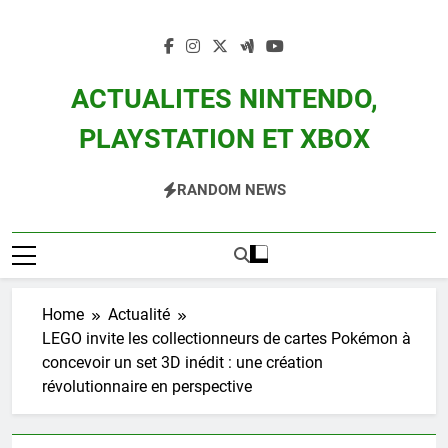
Skip
to
content
ACTUALITES NINTENDO,
PLAYSTATION ET XBOX
Actualité Des Consoles Nintendo Switch, 3DS, Wii U Et Des Jeux Vidéo Mario,
RANDOM NEWS
Zelda, Splatoon, Pokemon Entre Autres
Home
Actualité
LEGO invite les collectionneurs de cartes Pokémon à
concevoir un set 3D inédit : une création
révolutionnaire en perspective