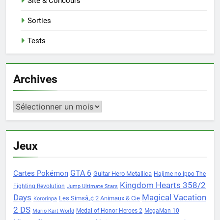
Site & Concours
Sorties
Tests
Archives
Archives
Jeux
Cartes Pokémon
GTA 6
Guitar Hero Metallica
Hajime no Ippo The
Kingdom Hearts 358/2
Fighting Revolution
Jump Ultimate Stars
Days
Magical Vacation
Les Simsâ„¢ 2 Animaux & Cie
Kororinpa
2 DS
Medal of Honor Heroes 2
MegaMan 10
Mario Kart World