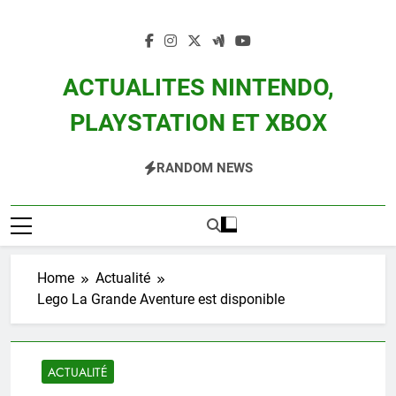
Skip
to
content
ACTUALITES NINTENDO,
PLAYSTATION ET XBOX
Actualité Des Consoles Nintendo Switch, 3DS, Wii U Et Des Jeux Vidéo Mario,
RANDOM NEWS
Zelda, Splatoon, Pokemon Entre Autres
Home
Actualité
Lego La Grande Aventure est disponible
ACTUALITÉ