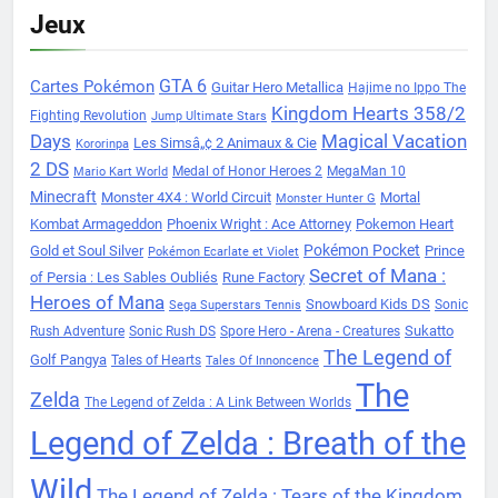
Jeux
Cartes Pokémon
GTA 6
Guitar Hero Metallica
Hajime no Ippo The
Kingdom Hearts 358/2
Fighting Revolution
Jump Ultimate Stars
Days
Magical Vacation
Les Simsâ„¢ 2 Animaux & Cie
Kororinpa
2 DS
Medal of Honor Heroes 2
MegaMan 10
Mario Kart World
Minecraft
Monster 4X4 : World Circuit
Mortal
Monster Hunter G
Kombat Armageddon
Phoenix Wright : Ace Attorney
Pokemon Heart
Pokémon Pocket
Gold et Soul Silver
Prince
Pokémon Ecarlate et Violet
Secret of Mana :
of Persia : Les Sables Oubliés
Rune Factory
Heroes of Mana
Snowboard Kids DS
Sonic
Sega Superstars Tennis
Sukatto
Rush Adventure
Sonic Rush DS
Spore Hero - Arena - Creatures
The Legend of
Golf Pangya
Tales of Hearts
Tales Of Innoncence
The
Zelda
The Legend of Zelda : A Link Between Worlds
Legend of Zelda : Breath of the
Wild
The Legend of Zelda : Tears of the Kingdom