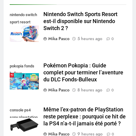
Nintendo Switch Sports Resort
nintendo switch
est-il disponible sur Nintendo
sport resort
Switch 2 ?
nintendo switch
Mika Pasco
5 heures ago
0
Pokémon Pokopia : Guide
pokopia fonds
complet pour terminer l’aventure
bulleux
du DLC Fonds-Bulleux
Mika Pasco
8 heures ago
0
Même l’ex-patron de PlayStation
console ps4
reste perplexe : pourquoi ce hit de
sony playstation
la PS4 n’a-t-il jamais été porté ?
Mika Pasco
9 heures ago
0