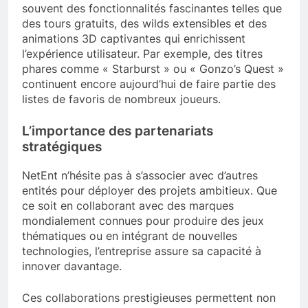
souvent des fonctionnalités fascinantes telles que
des tours gratuits, des wilds extensibles et des
animations 3D captivantes qui enrichissent
l’expérience utilisateur. Par exemple, des titres
phares comme « Starburst » ou « Gonzo’s Quest »
continuent encore aujourd’hui de faire partie des
listes de favoris de nombreux joueurs.
L’importance des partenariats
stratégiques
NetEnt n’hésite pas à s’associer avec d’autres
entités pour déployer des projets ambitieux. Que
ce soit en collaborant avec des marques
mondialement connues pour produire des jeux
thématiques ou en intégrant de nouvelles
technologies, l’entreprise assure sa capacité à
innover davantage.
Ces collaborations prestigieuses permettent non