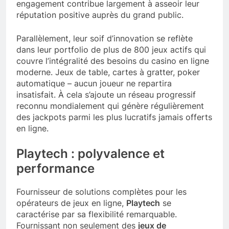
engagement contribue largement à asseoir leur
réputation positive auprès du grand public.
Parallèlement, leur soif d’innovation se reflète
dans leur portfolio de plus de 800 jeux actifs qui
couvre l’intégralité des besoins du casino en ligne
moderne. Jeux de table, cartes à gratter, poker
automatique – aucun joueur ne repartira
insatisfait. À cela s’ajoute un réseau progressif
reconnu mondialement qui génère régulièrement
des jackpots parmi les plus lucratifs jamais offerts
en ligne.
Playtech : polyvalence et
performance
Fournisseur de solutions complètes pour les
opérateurs de jeux en ligne,
Playtech
se
caractérise par sa flexibilité remarquable.
Fournissant non seulement des
jeux de