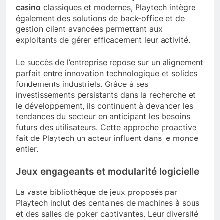
casino
classiques et modernes, Playtech intègre
également des solutions de back-office et de
gestion client avancées permettant aux
exploitants de gérer efficacement leur activité.
Le succès de l’entreprise repose sur un alignement
parfait entre innovation technologique et solides
fondements industriels. Grâce à ses
investissements persistants dans la recherche et
le développement, ils continuent à devancer les
tendances du secteur en anticipant les besoins
futurs des utilisateurs. Cette approche proactive
fait de Playtech un acteur influent dans le monde
entier.
Jeux engageants et modularité logicielle
La vaste bibliothèque de jeux proposés par
Playtech inclut des centaines de machines à sous
et des salles de poker captivantes. Leur diversité