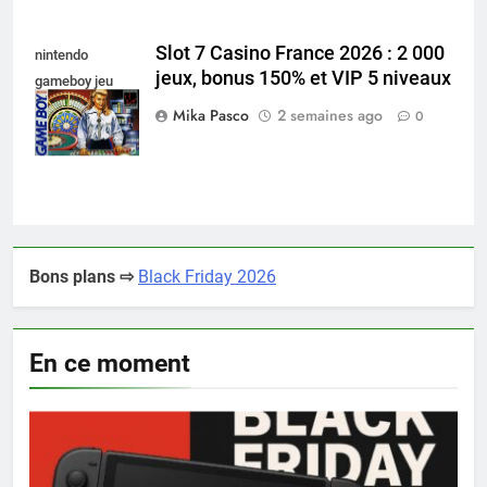
Slot 7 Casino France 2026 : 2 000
nintendo
jeux, bonus 150% et VIP 5 niveaux
gameboy jeu
casino
Mika Pasco
2 semaines ago
0
Bons plans ⇨
Black Friday 2026
En ce moment