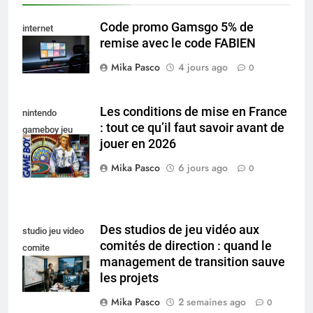
Code promo Gamsgo 5% de
internet
remise avec le code FABIEN
Mika Pasco
4 jours ago
0
Les conditions de mise en France
nintendo
: tout ce qu’il faut savoir avant de
gameboy jeu
jouer en 2026
casino
Mika Pasco
6 jours ago
0
Des studios de jeu vidéo aux
studio jeu video
comités de direction : quand le
comite
management de transition sauve
redirection
les projets
Mika Pasco
2 semaines ago
0