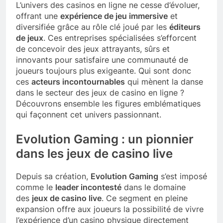
L’univers des casinos en ligne ne cesse d’évoluer,
offrant une
expérience de jeu immersive
et
diversifiée grâce au rôle clé joué par les
éditeurs
de jeux
. Ces entreprises spécialisées s’efforcent
de concevoir des jeux attrayants, sûrs et
innovants pour satisfaire une communauté de
joueurs toujours plus exigeante. Qui sont donc
ces
acteurs incontournables
qui mènent la danse
dans le secteur des jeux de casino en ligne ?
Découvrons ensemble les figures emblématiques
qui façonnent cet univers passionnant.
Evolution Gaming : un pionnier
dans les jeux de casino live
Depuis sa création,
Evolution Gaming
s’est imposé
comme le
leader incontesté
dans le domaine
des
jeux de casino live
. Ce segment en pleine
expansion offre aux joueurs la possibilité de vivre
l’expérience d’un casino physique directement