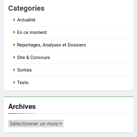
Categories
Actualité
En ce moment
Reportages, Analyses et Dossiers
Site & Concours
Sorties
Tests
Archives
Archives