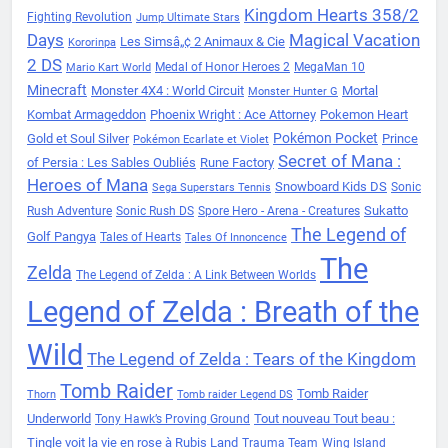
Kingdom Hearts 358/2
Fighting Revolution
Jump Ultimate Stars
Days
Magical Vacation
Les Simsâ„¢ 2 Animaux & Cie
Kororinpa
2 DS
Medal of Honor Heroes 2
MegaMan 10
Mario Kart World
Minecraft
Monster 4X4 : World Circuit
Mortal
Monster Hunter G
Kombat Armageddon
Phoenix Wright : Ace Attorney
Pokemon Heart
Pokémon Pocket
Gold et Soul Silver
Prince
Pokémon Ecarlate et Violet
Secret of Mana :
of Persia : Les Sables Oubliés
Rune Factory
Heroes of Mana
Snowboard Kids DS
Sonic
Sega Superstars Tennis
Sukatto
Rush Adventure
Sonic Rush DS
Spore Hero - Arena - Creatures
The Legend of
Golf Pangya
Tales of Hearts
Tales Of Innoncence
The
Zelda
The Legend of Zelda : A Link Between Worlds
Legend of Zelda : Breath of the
Wild
The Legend of Zelda : Tears of the Kingdom
Tomb Raider
Tomb Raider
Thorn
Tomb raider Legend DS
Underworld
Tout nouveau Tout beau :
Tony Hawk’s Proving Ground
Tingle voit la vie en rose à Rubis Land
Trauma Team
Wing Island