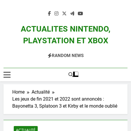
Skip
to
content
ACTUALITES NINTENDO,
PLAYSTATION ET XBOX
Actualité Des Consoles Nintendo Switch, 3DS, Wii U Et Des Jeux Vidéo Mario,
RANDOM NEWS
Zelda, Splatoon, Pokemon Entre Autres
Home
Actualité
Les jeux de fin 2021 et 2022 sont annoncés :
Bayonetta 3, Splatoon 3 et Kirby et le monde oublié
ACTUALITÉ