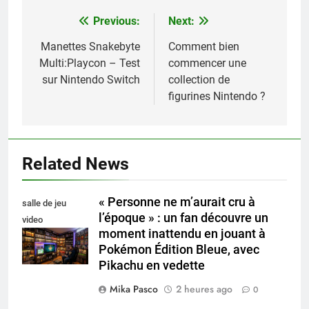
Previous:
Next:
Navigation
de
Manettes Snakebyte
Comment bien
Multi:Playcon – Test
commencer une
l’article
sur Nintendo Switch
collection de
figurines Nintendo ?
Related News
« Personne ne m’aurait cru à
salle de jeu
l’époque » : un fan découvre un
video
moment inattendu en jouant à
collectionneur
Pokémon Édition Bleue, avec
Pikachu en vedette
Mika Pasco
2 heures ago
0