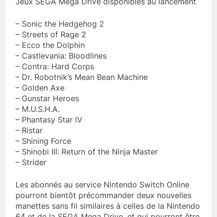
Jeux SEGA Mega Drive disponibles au lancement
– Sonic the Hedgehog 2
– Streets of Rage 2
– Ecco the Dolphin
– Castlevania: Bloodlines
– Contra: Hard Corps
– Dr. Robotnik’s Mean Bean Machine
– Golden Axe
– Gunstar Heroes
– M.U.S.H.A.
– Phantasy Star IV
– Ristar
– Shining Force
– Shinobi III: Return of the Ninja Master
– Strider
Les abonnés au service Nintendo Switch Online
pourront bientôt précommander deux nouvelles
manettes sans fil similaires à celles de la Nintendo
64 et de la SEGA Mega Drive, et qui pourront être