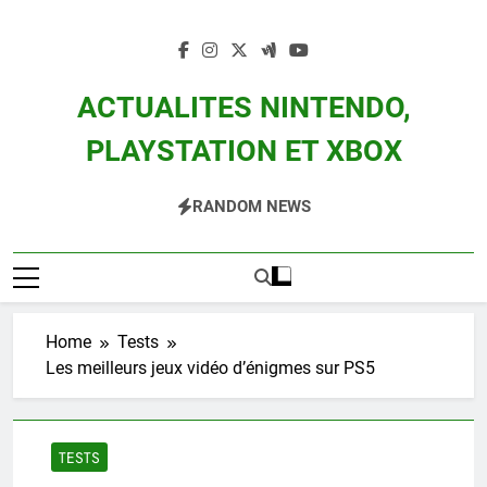
Skip
to
content
ACTUALITES NINTENDO,
PLAYSTATION ET XBOX
Actualité Des Consoles Nintendo Switch, 3DS, Wii U Et Des Jeux Vidéo Mario,
RANDOM NEWS
Zelda, Splatoon, Pokemon Entre Autres
Home
Tests
Les meilleurs jeux vidéo d’énigmes sur PS5
TESTS