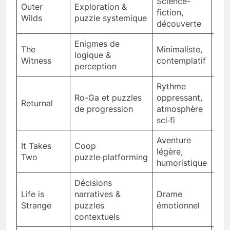
Science-
Outer
Exploration &
20
fiction,
Wilds
puzzle systemique
h
découverte
Enigmes de
The
Minimaliste,
20
logique &
Witness
contemplatif
h
perception
Rythme
Ro-Ga et puzzles
oppressant,
15–
Returnal
de progression
atmosphère
h
sci‑fi
Aventure
It Takes
Coop
10–
légère,
Two
puzzle‑platforming
h
humoristique
Décisions
Life is
narratives &
Drame
5–1
Strange
puzzles
émotionnel
contextuels