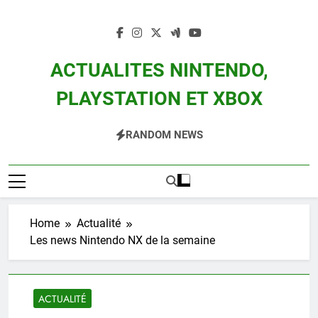
Skip
to
content
ACTUALITES NINTENDO,
PLAYSTATION ET XBOX
Actualité Des Consoles Nintendo Switch, 3DS, Wii U Et Des Jeux Vidéo Mario,
RANDOM NEWS
Zelda, Splatoon, Pokemon Entre Autres
Home
Actualité
Les news Nintendo NX de la semaine
ACTUALITÉ