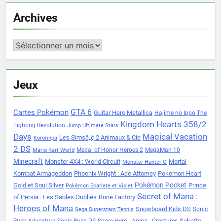
Archives
Archives
Jeux
Cartes Pokémon
GTA 6
Guitar Hero Metallica
Hajime no Ippo The
Kingdom Hearts 358/2
Fighting Revolution
Jump Ultimate Stars
Days
Magical Vacation
Les Simsâ„¢ 2 Animaux & Cie
Kororinpa
2 DS
Medal of Honor Heroes 2
MegaMan 10
Mario Kart World
Minecraft
Monster 4X4 : World Circuit
Mortal
Monster Hunter G
Kombat Armageddon
Phoenix Wright : Ace Attorney
Pokemon Heart
Pokémon Pocket
Gold et Soul Silver
Prince
Pokémon Ecarlate et Violet
Secret of Mana :
of Persia : Les Sables Oubliés
Rune Factory
Heroes of Mana
Snowboard Kids DS
Sonic
Sega Superstars Tennis
Sukatto
Rush Adventure
Sonic Rush DS
Spore Hero - Arena - Creatures