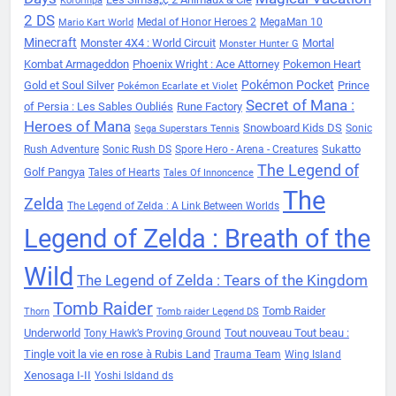
Kororinpa
2 DS
Medal of Honor Heroes 2
MegaMan 10
Mario Kart World
Minecraft
Monster 4X4 : World Circuit
Mortal
Monster Hunter G
Kombat Armageddon
Phoenix Wright : Ace Attorney
Pokemon Heart
Pokémon Pocket
Gold et Soul Silver
Prince
Pokémon Ecarlate et Violet
Secret of Mana :
of Persia : Les Sables Oubliés
Rune Factory
Heroes of Mana
Snowboard Kids DS
Sonic
Sega Superstars Tennis
Sukatto
Rush Adventure
Sonic Rush DS
Spore Hero - Arena - Creatures
The Legend of
Golf Pangya
Tales of Hearts
Tales Of Innoncence
The
Zelda
The Legend of Zelda : A Link Between Worlds
Legend of Zelda : Breath of the
Wild
The Legend of Zelda : Tears of the Kingdom
Tomb Raider
Tomb Raider
Thorn
Tomb raider Legend DS
Underworld
Tout nouveau Tout beau :
Tony Hawk’s Proving Ground
Tingle voit la vie en rose à Rubis Land
Trauma Team
Wing Island
Xenosaga I-II
Yoshi Isldand ds