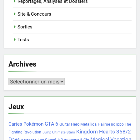
Reportages, Analyses et Dossiers
Site & Concours
Sorties
Tests
Archives
Archives
Jeux
Cartes Pokémon
GTA 6
Guitar Hero Metallica
Hajime no Ippo The
Kingdom Hearts 358/2
Fighting Revolution
Jump Ultimate Stars
Days
Magical Vacation
Les Simsâ„¢ 2 Animaux & Cie