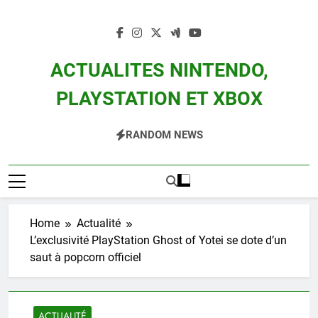
Skip
to
content
ACTUALITES NINTENDO,
PLAYSTATION ET XBOX
Actualité Des Consoles Nintendo Switch, 3DS, Wii U Et Des Jeux Vidéo Mario,
RANDOM NEWS
Zelda, Splatoon, Pokemon Entre Autres
Home
Actualité
L’exclusivité PlayStation Ghost of Yotei se dote d’un
saut à popcorn officiel
ACTUALITÉ