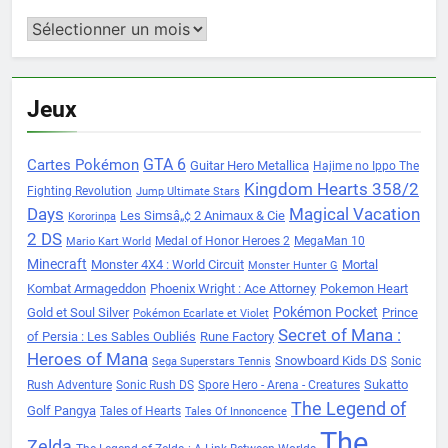
Archives
Jeux
Cartes Pokémon
GTA 6
Guitar Hero Metallica
Hajime no Ippo The
Kingdom Hearts 358/2
Fighting Revolution
Jump Ultimate Stars
Days
Magical Vacation
Les Simsâ„¢ 2 Animaux & Cie
Kororinpa
2 DS
Medal of Honor Heroes 2
MegaMan 10
Mario Kart World
Minecraft
Monster 4X4 : World Circuit
Mortal
Monster Hunter G
Kombat Armageddon
Phoenix Wright : Ace Attorney
Pokemon Heart
Pokémon Pocket
Gold et Soul Silver
Prince
Pokémon Ecarlate et Violet
Secret of Mana :
of Persia : Les Sables Oubliés
Rune Factory
Heroes of Mana
Snowboard Kids DS
Sonic
Sega Superstars Tennis
Sukatto
Rush Adventure
Sonic Rush DS
Spore Hero - Arena - Creatures
The Legend of
Golf Pangya
Tales of Hearts
Tales Of Innoncence
The
Zelda