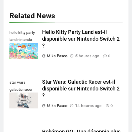
Related News
Hello Kitty Party Land est-il
hello kitty party
disponible sur Nintendo Switch 2
land nintendo
?
switch
Mika Pasco
5 heures ago
0
Star Wars: Galactic Racer est-il
star wars
disponible sur Nintendo Switch 2
galactic racer
?
nintendo switch
Mika Pasco
14 heures ago
0
Pokémon GO : Une décennie plus