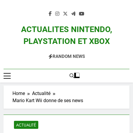
Skip
to
content
ACTUALITES NINTENDO,
PLAYSTATION ET XBOX
Actualité Des Consoles Nintendo Switch, 3DS, Wii U Et Des Jeux Vidéo Mario,
RANDOM NEWS
Zelda, Splatoon, Pokemon Entre Autres
Home
Actualité
Mario Kart Wii donne de ses news
ACTUALITÉ