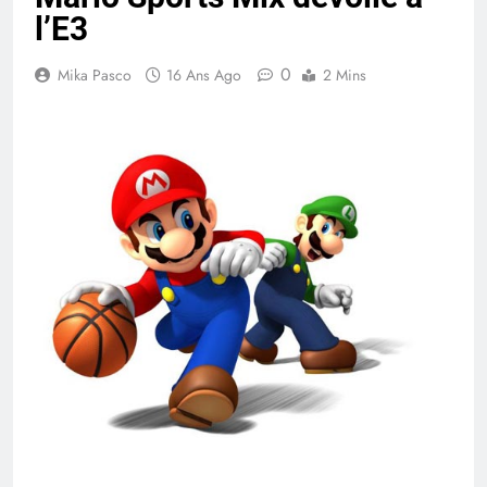
l’E3
0
Mika Pasco
16 Ans Ago
2 Mins