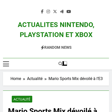
Skip
to
content
ACTUALITES NINTENDO,
PLAYSTATION ET XBOX
Actualité Des Consoles Nintendo Switch, 3DS, Wii U Et Des Jeux Vidéo Mario,
RANDOM NEWS
Zelda, Splatoon, Pokemon Entre Autres
Home
Actualité
Mario Sports Mix dévoilé à l’E3
ACTUALITÉ
Mario Sports Mix dévoilé à