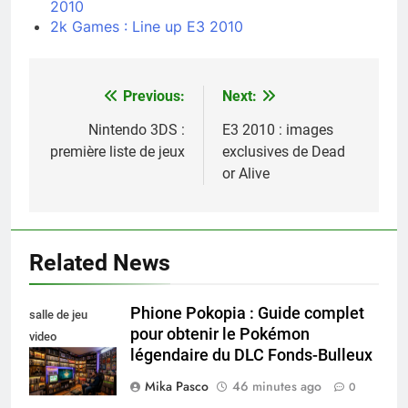
2010
2k Games : Line up E3 2010
Previous:
Next:
Navigation
de
Nintendo 3DS :
E3 2010 : images
première liste de jeux
exclusives de Dead
l’article
or Alive
Related News
Phione Pokopia : Guide complet
salle de jeu
pour obtenir le Pokémon
video
légendaire du DLC Fonds-Bulleux
collectionneur
Mika Pasco
46 minutes ago
0