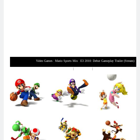
Video Games
|
Mario Sports Mix
|
E3 2010: Debut Gameplay Trailer (Stream)
XBox 360
|
Playstation 3
|
Nintendo Wii