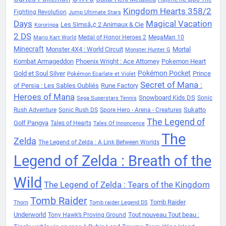
Kingdom Hearts 358/2
Fighting Revolution
Jump Ultimate Stars
Days
Magical Vacation
Les Simsâ„¢ 2 Animaux & Cie
Kororinpa
2 DS
Medal of Honor Heroes 2
MegaMan 10
Mario Kart World
Minecraft
Monster 4X4 : World Circuit
Mortal
Monster Hunter G
Kombat Armageddon
Phoenix Wright : Ace Attorney
Pokemon Heart
Pokémon Pocket
Gold et Soul Silver
Prince
Pokémon Ecarlate et Violet
Secret of Mana :
of Persia : Les Sables Oubliés
Rune Factory
Heroes of Mana
Snowboard Kids DS
Sonic
Sega Superstars Tennis
Sukatto
Rush Adventure
Sonic Rush DS
Spore Hero - Arena - Creatures
The Legend of
Golf Pangya
Tales of Hearts
Tales Of Innoncence
The
Zelda
The Legend of Zelda : A Link Between Worlds
Legend of Zelda : Breath of the
Wild
The Legend of Zelda : Tears of the Kingdom
Tomb Raider
Tomb Raider
Thorn
Tomb raider Legend DS
Underworld
Tout nouveau Tout beau :
Tony Hawk’s Proving Ground