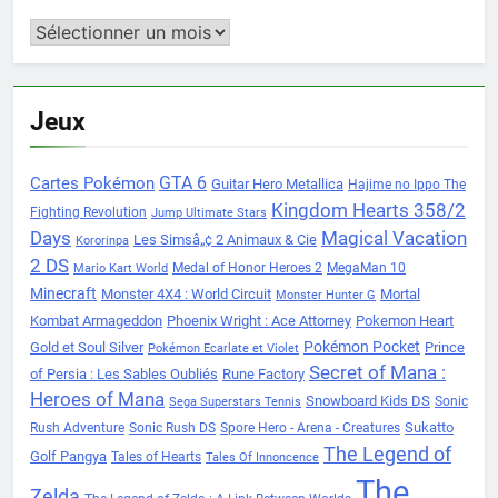
Archives
Jeux
Cartes Pokémon
GTA 6
Guitar Hero Metallica
Hajime no Ippo The
Kingdom Hearts 358/2
Fighting Revolution
Jump Ultimate Stars
Days
Magical Vacation
Les Simsâ„¢ 2 Animaux & Cie
Kororinpa
2 DS
Medal of Honor Heroes 2
MegaMan 10
Mario Kart World
Minecraft
Monster 4X4 : World Circuit
Mortal
Monster Hunter G
Kombat Armageddon
Phoenix Wright : Ace Attorney
Pokemon Heart
Pokémon Pocket
Gold et Soul Silver
Prince
Pokémon Ecarlate et Violet
Secret of Mana :
of Persia : Les Sables Oubliés
Rune Factory
Heroes of Mana
Snowboard Kids DS
Sonic
Sega Superstars Tennis
Sukatto
Rush Adventure
Sonic Rush DS
Spore Hero - Arena - Creatures
The Legend of
Golf Pangya
Tales of Hearts
Tales Of Innoncence
The
Zelda