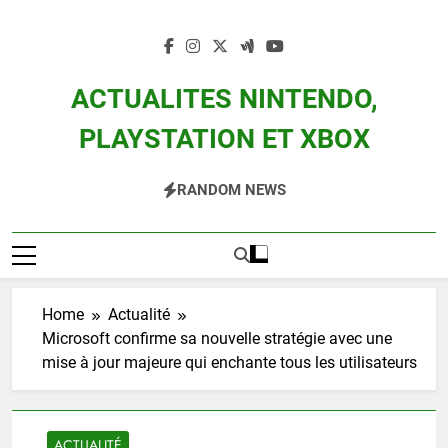
Skip
to
content
ACTUALITES NINTENDO,
PLAYSTATION ET XBOX
Actualité Des Consoles Nintendo Switch, 3DS, Wii U Et Des Jeux Vidéo Mario,
RANDOM NEWS
Zelda, Splatoon, Pokemon Entre Autres
Home
Actualité
Microsoft confirme sa nouvelle stratégie avec une
mise à jour majeure qui enchante tous les utilisateurs
ACTUALITÉ