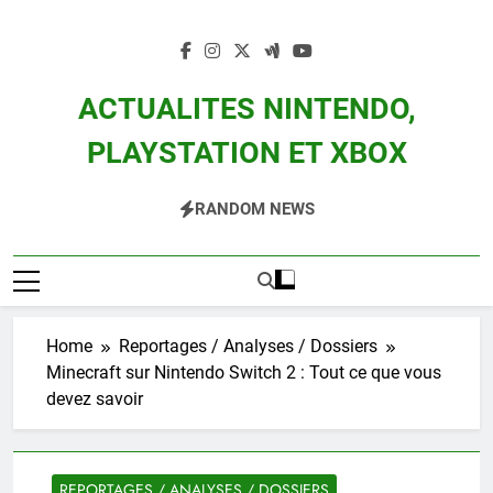
Skip
to
content
ACTUALITES NINTENDO,
PLAYSTATION ET XBOX
Actualité Des Consoles Nintendo Switch, 3DS, Wii U Et Des Jeux Vidéo Mario,
RANDOM NEWS
Zelda, Splatoon, Pokemon Entre Autres
Home
Reportages / Analyses / Dossiers
Minecraft sur Nintendo Switch 2 : Tout ce que vous
devez savoir
REPORTAGES / ANALYSES / DOSSIERS