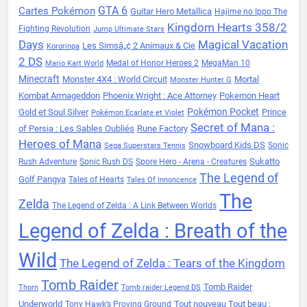
Cartes Pokémon
GTA 6
Guitar Hero Metallica
Hajime no Ippo The
Kingdom Hearts 358/2
Fighting Revolution
Jump Ultimate Stars
Days
Magical Vacation
Les Simsâ„¢ 2 Animaux & Cie
Kororinpa
2 DS
Medal of Honor Heroes 2
MegaMan 10
Mario Kart World
Minecraft
Monster 4X4 : World Circuit
Mortal
Monster Hunter G
Kombat Armageddon
Phoenix Wright : Ace Attorney
Pokemon Heart
Pokémon Pocket
Gold et Soul Silver
Prince
Pokémon Ecarlate et Violet
Secret of Mana :
of Persia : Les Sables Oubliés
Rune Factory
Heroes of Mana
Snowboard Kids DS
Sonic
Sega Superstars Tennis
Sukatto
Rush Adventure
Sonic Rush DS
Spore Hero - Arena - Creatures
The Legend of
Golf Pangya
Tales of Hearts
Tales Of Innoncence
The
Zelda
The Legend of Zelda : A Link Between Worlds
Legend of Zelda : Breath of the
Wild
The Legend of Zelda : Tears of the Kingdom
Tomb Raider
Tomb Raider
Thorn
Tomb raider Legend DS
Underworld
Tout nouveau Tout beau :
Tony Hawk’s Proving Ground