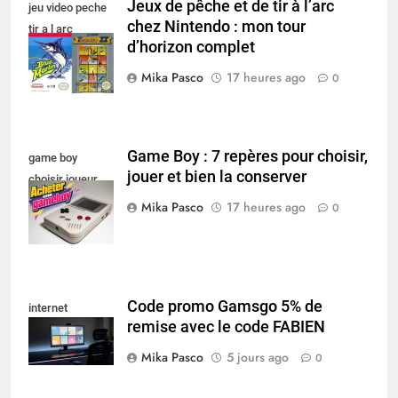
Jeux de pêche et de tir à l’arc
jeu video peche
chez Nintendo : mon tour
tir a l arc
d’horizon complet
nintendo
Mika Pasco
17 heures ago
0
Game Boy : 7 repères pour choisir,
game boy
jouer et bien la conserver
choisir joueur
conserver 1
Mika Pasco
17 heures ago
0
Code promo Gamsgo 5% de
internet
remise avec le code FABIEN
Mika Pasco
5 jours ago
0