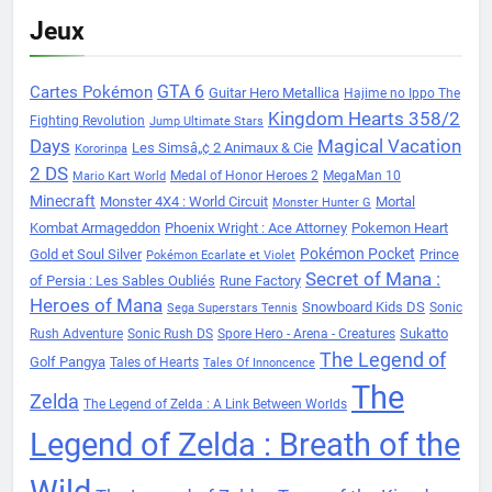
Jeux
Cartes Pokémon
GTA 6
Guitar Hero Metallica
Hajime no Ippo The
Kingdom Hearts 358/2
Fighting Revolution
Jump Ultimate Stars
Days
Magical Vacation
Les Simsâ„¢ 2 Animaux & Cie
Kororinpa
2 DS
Medal of Honor Heroes 2
MegaMan 10
Mario Kart World
Minecraft
Monster 4X4 : World Circuit
Mortal
Monster Hunter G
Kombat Armageddon
Phoenix Wright : Ace Attorney
Pokemon Heart
Pokémon Pocket
Gold et Soul Silver
Prince
Pokémon Ecarlate et Violet
Secret of Mana :
of Persia : Les Sables Oubliés
Rune Factory
Heroes of Mana
Snowboard Kids DS
Sonic
Sega Superstars Tennis
Sukatto
Rush Adventure
Sonic Rush DS
Spore Hero - Arena - Creatures
The Legend of
Golf Pangya
Tales of Hearts
Tales Of Innoncence
The
Zelda
The Legend of Zelda : A Link Between Worlds
Legend of Zelda : Breath of the
Wild