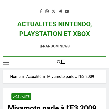
Skip
to
content
ACTUALITES NINTENDO,
PLAYSTATION ET XBOX
Actualité Des Consoles Nintendo Switch, 3DS, Wii U Et Des Jeux Vidéo Mario,
RANDOM NEWS
Zelda, Splatoon, Pokemon Entre Autres
Home
Actualité
Miyamoto parle à l’E3 2009
ACTUALITÉ
Miyamoto parle à l’E3 2009