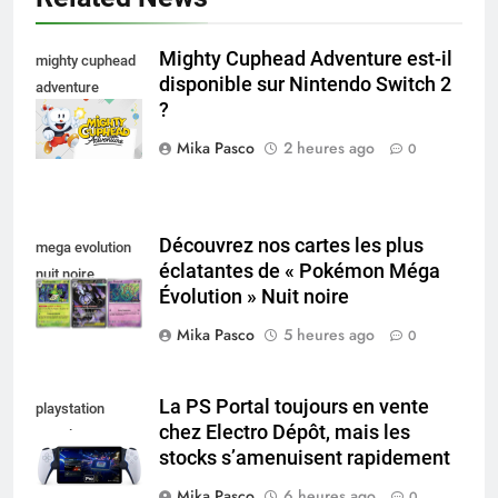
Mighty Cuphead Adventure est-il
mighty cuphead
disponible sur Nintendo Switch 2
adventure
?
nintendo switch
Mika Pasco
2 heures ago
0
Découvrez nos cartes les plus
mega evolution
éclatantes de « Pokémon Méga
nuit noire
Évolution » Nuit noire
Mika Pasco
5 heures ago
0
La PS Portal toujours en vente
playstation
chez Electro Dépôt, mais les
portal pro
stocks s’amenuisent rapidement
Mika Pasco
6 heures ago
0