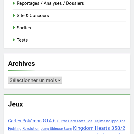
Reportages / Analyses / Dossiers
Site & Concours
Sorties
Tests
Archives
Archives
Jeux
Cartes Pokémon
GTA 6
Guitar Hero Metallica
Hajime no Ippo The
Kingdom Hearts 358/2
Fighting Revolution
Jump Ultimate Stars