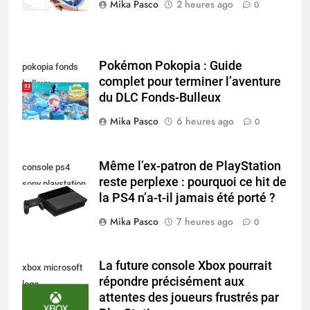
Mika Pasco
2 heures ago
0
Pokémon Pokopia : Guide
pokopia fonds
complet pour terminer l’aventure
bulleux
du DLC Fonds-Bulleux
Mika Pasco
6 heures ago
0
Même l’ex-patron de PlayStation
console ps4
reste perplexe : pourquoi ce hit de
sony playstation
la PS4 n’a-t-il jamais été porté ?
Mika Pasco
7 heures ago
0
La future console Xbox pourrait
xbox microsoft
répondre précisément aux
logo
attentes des joueurs frustrés par