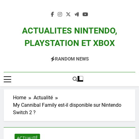
Skip
to
content
ACTUALITES NINTENDO,
PLAYSTATION ET XBOX
Actualité Des Consoles Nintendo Switch, 3DS, Wii U Et Des Jeux Vidéo Mario,
RANDOM NEWS
Zelda, Splatoon, Pokemon Entre Autres
Home
Actualité
My Cannibal Family est-il disponible sur Nintendo
Switch 2 ?
ACTUALITÉ