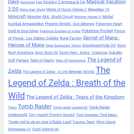
Days
Magical Vacation
Les Simsâ„¢ 2 Animaux & Cie
Kororinpa
2 DS
Medal of Honor Heroes 2
MegaMan 10
Mario Kart World
Minecraft
Monster 4X4 : World Circuit
Mortal
Monster Hunter G
Kombat Armageddon
Phoenix Wright : Ace Attorney
Pokemon Heart
Pokémon Pocket
Gold et Soul Silver
Prince
Pokémon Ecarlate et Violet
Secret of Mana :
of Persia : Les Sables Oubliés
Rune Factory
Heroes of Mana
Snowboard Kids DS
Sonic
Sega Superstars Tennis
Sukatto
Rush Adventure
Sonic Rush DS
Spore Hero - Arena - Creatures
The Legend of
Golf Pangya
Tales of Hearts
Tales Of Innoncence
The
Zelda
The Legend of Zelda : A Link Between Worlds
Legend of Zelda : Breath of the
Wild
The Legend of Zelda : Tears of the Kingdom
Tomb Raider
Tomb Raider
Thorn
Tomb raider Legend DS
Underworld
Tout nouveau Tout beau :
Tony Hawk’s Proving Ground
Tingle voit la vie en rose à Rubis Land
Trauma Team
Wing Island
Xenosaga I-II
Yoshi Isldand ds