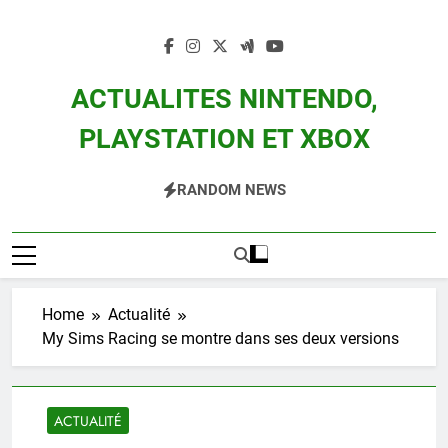
Skip
to
content
ACTUALITES NINTENDO,
PLAYSTATION ET XBOX
Actualité Des Consoles Nintendo Switch, 3DS, Wii U Et Des Jeux Vidéo Mario,
RANDOM NEWS
Zelda, Splatoon, Pokemon Entre Autres
Home
Actualité
My Sims Racing se montre dans ses deux versions
ACTUALITÉ