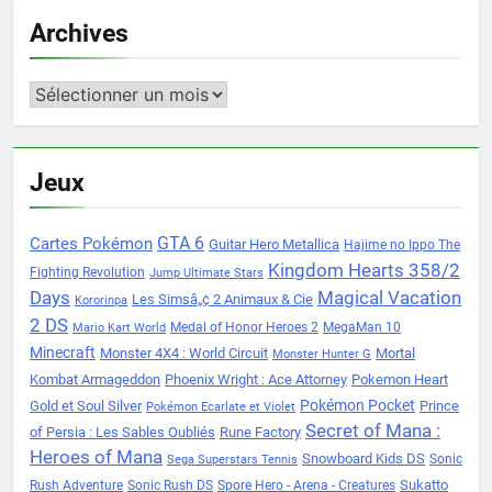
Archives
Archives
Jeux
Cartes Pokémon
GTA 6
Guitar Hero Metallica
Hajime no Ippo The
Kingdom Hearts 358/2
Fighting Revolution
Jump Ultimate Stars
Days
Magical Vacation
Les Simsâ„¢ 2 Animaux & Cie
Kororinpa
2 DS
Medal of Honor Heroes 2
MegaMan 10
Mario Kart World
Minecraft
Monster 4X4 : World Circuit
Mortal
Monster Hunter G
Kombat Armageddon
Phoenix Wright : Ace Attorney
Pokemon Heart
Pokémon Pocket
Gold et Soul Silver
Prince
Pokémon Ecarlate et Violet
Secret of Mana :
of Persia : Les Sables Oubliés
Rune Factory
Heroes of Mana
Snowboard Kids DS
Sonic
Sega Superstars Tennis
Sukatto
Rush Adventure
Sonic Rush DS
Spore Hero - Arena - Creatures