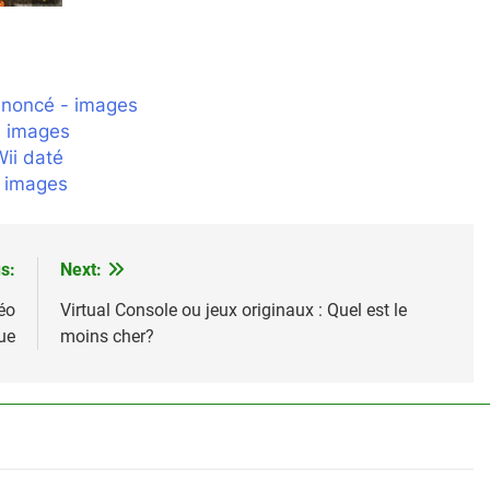
nnoncé - images
n images
ii daté
- images
s:
Next:
éo
Virtual Console ou jeux originaux : Quel est le
ue
moins cher?