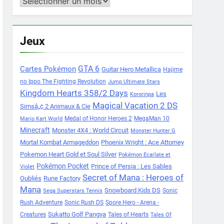
Archives
Jeux
Cartes Pokémon
GTA 6
Guitar Hero Metallica
Hajime
no Ippo The Fighting Revolution
Jump Ultimate Stars
Kingdom Hearts 358/2 Days
Les
Kororinpa
Magical Vacation 2 DS
Simsâ„¢ 2 Animaux & Cie
Medal of Honor Heroes 2
MegaMan 10
Mario Kart World
Minecraft
Monster 4X4 : World Circuit
Monster Hunter G
Mortal Kombat Armageddon
Phoenix Wright : Ace Attorney
Pokemon Heart Gold et Soul Silver
Pokémon Ecarlate et
Pokémon Pocket
Prince of Persia : Les Sables
Violet
Secret of Mana : Heroes of
Oubliés
Rune Factory
Mana
Snowboard Kids DS
Sonic
Sega Superstars Tennis
Rush Adventure
Sonic Rush DS
Spore Hero - Arena -
Sukatto Golf Pangya
Creatures
Tales of Hearts
Tales Of