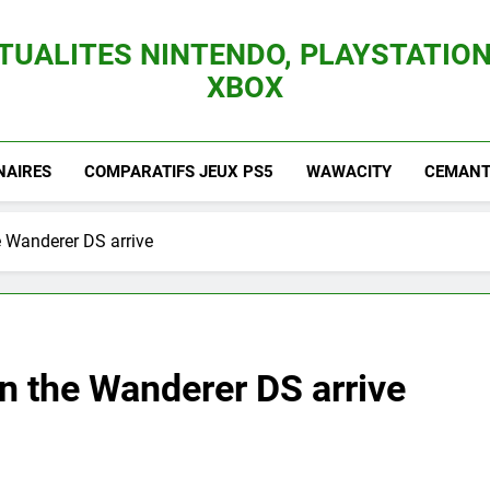
TUALITES NINTENDO, PLAYSTATION
XBOX
es Consoles Nintendo Switch, 3DS, Wii U Et Des Jeux Vidéo Mario, Zelda, Splatoon,
NAIRES
COMPARATIFS JEUX PS5
WAWACITY
CEMANTI
 Wanderer DS arrive
n the Wanderer DS arrive