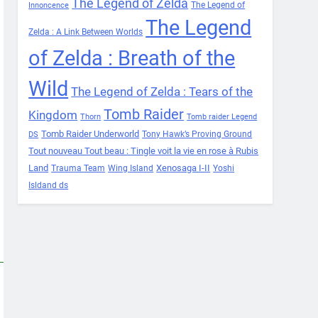
The Legend of Zelda
The Legend of
Innoncence
The Legend
Zelda : A Link Between Worlds
of Zelda : Breath of the
Wild
The Legend of Zelda : Tears of the
Tomb Raider
Kingdom
Thorn
Tomb raider Legend
Tomb Raider Underworld
Tony Hawk’s Proving Ground
DS
Tout nouveau Tout beau : Tingle voit la vie en rose à Rubis
Land
Xenosaga I-II
Trauma Team
Wing Island
Yoshi
Isldand ds