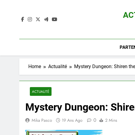
Skip
to
AC
content
Actualité D
PARTE
Home
Actualité
Mystery Dungeon: Shiren the
ACTUALITÉ
Mystery Dungeon: Shire
0
Mika Pasco
19 Ans Ago
2 Mins