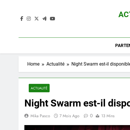
Skip
to
AC
content
Actualité D
PARTE
Home
Actualité
Night Swarm est-il disponibl
ACTUALITÉ
Night Swarm est-il disp
0
Mika Pasco
7 Mois Ago
13 Mins