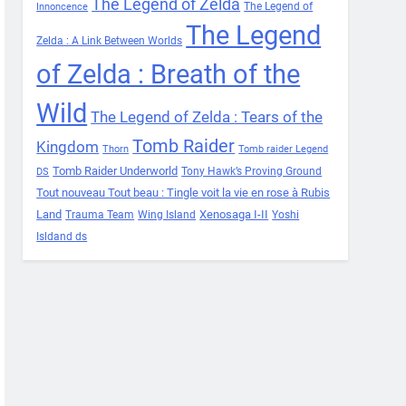
The Legend of Zelda
The Legend of
Innoncence
The Legend
Zelda : A Link Between Worlds
of Zelda : Breath of the
Wild
The Legend of Zelda : Tears of the
Tomb Raider
Kingdom
Thorn
Tomb raider Legend
Tomb Raider Underworld
Tony Hawk’s Proving Ground
DS
Tout nouveau Tout beau : Tingle voit la vie en rose à Rubis
Land
Xenosaga I-II
Trauma Team
Wing Island
Yoshi
Isldand ds