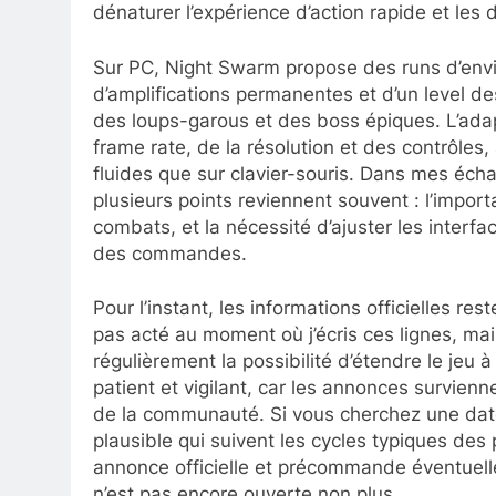
dénaturer l’expérience d’action rapide et les d
Sur PC, Night Swarm propose des runs d’envir
d’amplifications permanentes et d’un level d
des loups-garous et des boss épiques. L’adap
frame rate, de la résolution et des contrôles,
fluides que sur clavier-souris. Dans mes éch
plusieurs points reviennent souvent : l’import
combats, et la nécessité d’ajuster les interfa
des commandes.
Pour l’instant, les informations officielles r
pas acté au moment où j’écris ces lignes, m
régulièrement la possibilité d’étendre le jeu à
patient et vigilant, car les annonces survien
de la communauté. Si vous cherchez une date
plausible qui suivent les cycles typiques des 
annonce officielle et précommande éventuelle
n’est pas encore ouverte non plus.