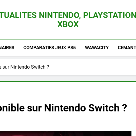
TUALITES NINTENDO, PLAYSTATION
XBOX
es Consoles Nintendo Switch, 3DS, Wii U Et Des Jeux Vidéo Mario, Zelda, Splatoon,
NAIRES
COMPARATIFS JEUX PS5
WAWACITY
CEMANTI
e sur Nintendo Switch ?
onible sur Nintendo Switch ?