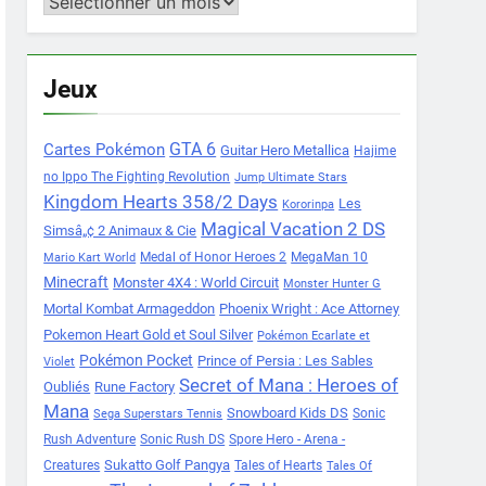
Archives
Jeux
Cartes Pokémon
GTA 6
Guitar Hero Metallica
Hajime
no Ippo The Fighting Revolution
Jump Ultimate Stars
Kingdom Hearts 358/2 Days
Les
Kororinpa
Magical Vacation 2 DS
Simsâ„¢ 2 Animaux & Cie
Medal of Honor Heroes 2
MegaMan 10
Mario Kart World
Minecraft
Monster 4X4 : World Circuit
Monster Hunter G
Mortal Kombat Armageddon
Phoenix Wright : Ace Attorney
Pokemon Heart Gold et Soul Silver
Pokémon Ecarlate et
Pokémon Pocket
Prince of Persia : Les Sables
Violet
Secret of Mana : Heroes of
Oubliés
Rune Factory
Mana
Snowboard Kids DS
Sonic
Sega Superstars Tennis
Rush Adventure
Sonic Rush DS
Spore Hero - Arena -
Sukatto Golf Pangya
Creatures
Tales of Hearts
Tales Of