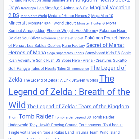
Fighting Revolution
Jump Ultimate Stars
Days
Magical Vacation
Les Simsâ„¢ 2 Animaux & Cie
Kororinpa
2 DS
Medal of Honor Heroes 2
MegaMan 10
Mario Kart World
Minecraft
Monster 4X4 : World Circuit
Mortal
Monster Hunter G
Kombat Armageddon
Phoenix Wright : Ace Attorney
Pokemon Heart
Pokémon Pocket
Gold et Soul Silver
Prince
Pokémon Ecarlate et Violet
Secret of Mana :
of Persia : Les Sables Oubliés
Rune Factory
Heroes of Mana
Snowboard Kids DS
Sonic
Sega Superstars Tennis
Sukatto
Rush Adventure
Sonic Rush DS
Spore Hero - Arena - Creatures
The Legend of
Golf Pangya
Tales of Hearts
Tales Of Innoncence
The
Zelda
The Legend of Zelda : A Link Between Worlds
Legend of Zelda : Breath of the
Wild
The Legend of Zelda : Tears of the Kingdom
Tomb Raider
Tomb Raider
Thorn
Tomb raider Legend DS
Underworld
Tout nouveau Tout beau :
Tony Hawk’s Proving Ground
Tingle voit la vie en rose à Rubis Land
Trauma Team
Wing Island