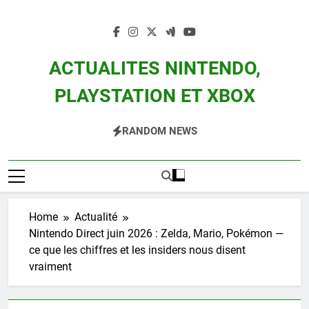
Skip
to
content
ACTUALITES NINTENDO,
PLAYSTATION ET XBOX
Actualité Des Consoles Nintendo Switch, 3DS, Wii U Et Des Jeux Vidéo Mario,
RANDOM NEWS
Zelda, Splatoon, Pokemon Entre Autres
Home
Actualité
Nintendo Direct juin 2026 : Zelda, Mario, Pokémon —
ce que les chiffres et les insiders nous disent
vraiment