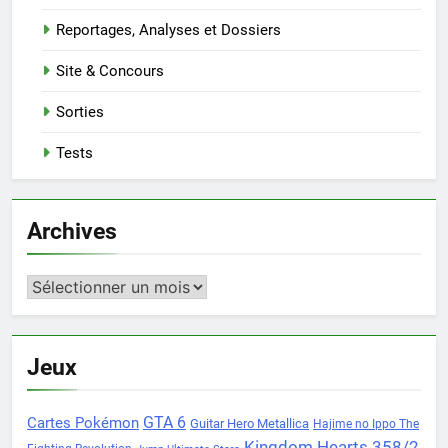
Reportages, Analyses et Dossiers
Site & Concours
Sorties
Tests
Archives
Archives
Jeux
Cartes Pokémon
GTA 6
Guitar Hero Metallica
Hajime no Ippo The
Kingdom Hearts 358/2