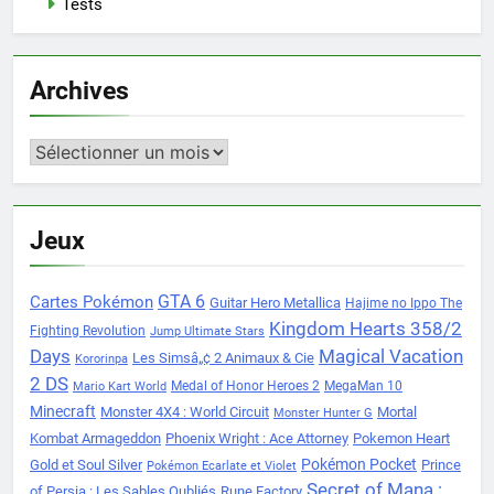
Tests
Archives
Archives
Jeux
Cartes Pokémon
GTA 6
Guitar Hero Metallica
Hajime no Ippo The
Kingdom Hearts 358/2
Fighting Revolution
Jump Ultimate Stars
Days
Magical Vacation
Les Simsâ„¢ 2 Animaux & Cie
Kororinpa
2 DS
Medal of Honor Heroes 2
MegaMan 10
Mario Kart World
Minecraft
Monster 4X4 : World Circuit
Mortal
Monster Hunter G
Kombat Armageddon
Phoenix Wright : Ace Attorney
Pokemon Heart
Pokémon Pocket
Gold et Soul Silver
Prince
Pokémon Ecarlate et Violet
Secret of Mana :
of Persia : Les Sables Oubliés
Rune Factory