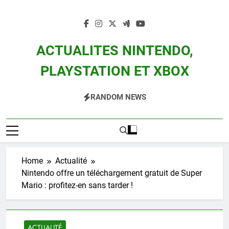
Skip
to
content
ACTUALITES NINTENDO,
PLAYSTATION ET XBOX
Actualité Des Consoles Nintendo Switch, 3DS, Wii U Et Des Jeux Vidéo Mario,
RANDOM NEWS
Zelda, Splatoon, Pokemon Entre Autres
Home
Actualité
Nintendo offre un téléchargement gratuit de Super
Mario : profitez-en sans tarder !
ACTUALITÉ