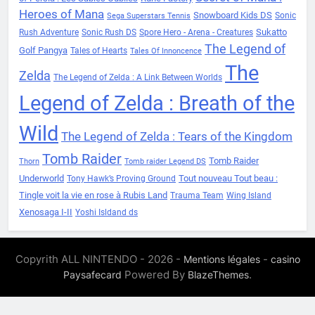
Heroes of Mana
Snowboard Kids DS
Sonic
Sega Superstars Tennis
Sukatto
Rush Adventure
Sonic Rush DS
Spore Hero - Arena - Creatures
The Legend of
Golf Pangya
Tales of Hearts
Tales Of Innoncence
The
Zelda
The Legend of Zelda : A Link Between Worlds
Legend of Zelda : Breath of the
Wild
The Legend of Zelda : Tears of the Kingdom
Tomb Raider
Tomb Raider
Thorn
Tomb raider Legend DS
Underworld
Tout nouveau Tout beau :
Tony Hawk’s Proving Ground
Tingle voit la vie en rose à Rubis Land
Trauma Team
Wing Island
Xenosaga I-II
Yoshi Isldand ds
Copyrith ALL NINTENDO - 2026 -
-
Mentions légales
casino
Powered By
.
Paysafecard
BlazeThemes