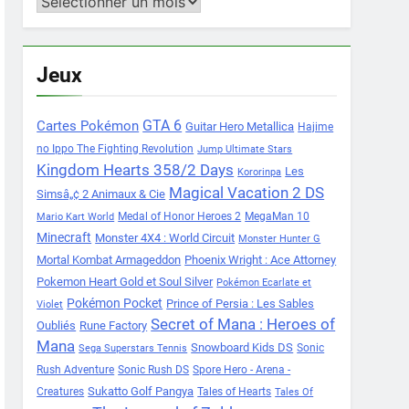
Archives
Jeux
Cartes Pokémon
GTA 6
Guitar Hero Metallica
Hajime
no Ippo The Fighting Revolution
Jump Ultimate Stars
Kingdom Hearts 358/2 Days
Les
Kororinpa
Magical Vacation 2 DS
Simsâ„¢ 2 Animaux & Cie
Medal of Honor Heroes 2
MegaMan 10
Mario Kart World
Minecraft
Monster 4X4 : World Circuit
Monster Hunter G
Mortal Kombat Armageddon
Phoenix Wright : Ace Attorney
Pokemon Heart Gold et Soul Silver
Pokémon Ecarlate et
Pokémon Pocket
Prince of Persia : Les Sables
Violet
Secret of Mana : Heroes of
Oubliés
Rune Factory
Mana
Snowboard Kids DS
Sonic
Sega Superstars Tennis
Rush Adventure
Sonic Rush DS
Spore Hero - Arena -
Sukatto Golf Pangya
Creatures
Tales of Hearts
Tales Of