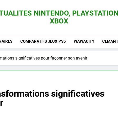
TUALITES NINTENDO, PLAYSTATION
XBOX
es Consoles Nintendo Switch, 3DS, Wii U Et Des Jeux Vidéo Mario, Zelda, Splatoon,
NAIRES
COMPARATIFS JEUX PS5
WAWACITY
CEMANTI
mations significatives pour façonner son avenir
nsformations significatives
r