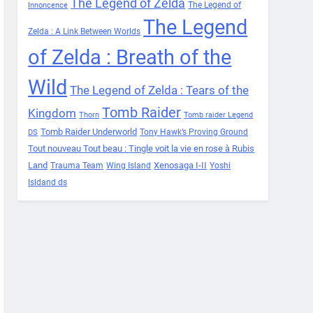
The Legend of Zelda
The Legend of
Innoncence
The Legend
Zelda : A Link Between Worlds
of Zelda : Breath of the
Wild
The Legend of Zelda : Tears of the
Tomb Raider
Kingdom
Thorn
Tomb raider Legend
Tomb Raider Underworld
Tony Hawk’s Proving Ground
DS
Tout nouveau Tout beau : Tingle voit la vie en rose à Rubis
Land
Xenosaga I-II
Trauma Team
Wing Island
Yoshi
Isldand ds