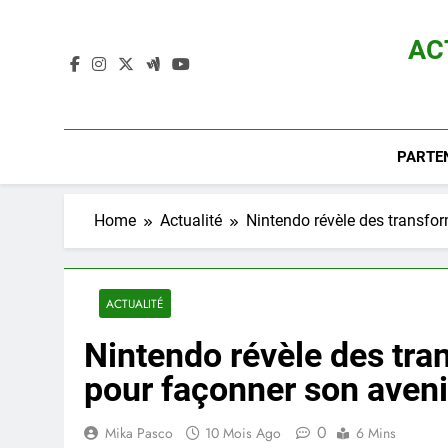
Skip
to
AC
content
Actualité D
PARTE
Home
Actualité
Nintendo révèle des transfor
ACTUALITÉ
Nintendo révèle des tra
pour façonner son aveni
0
Mika Pasco
10 Mois Ago
6 Mins