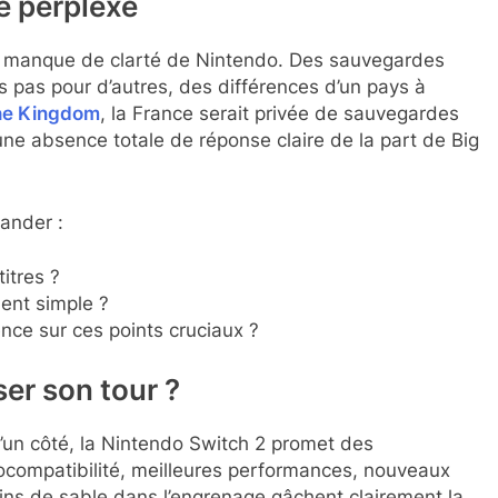
e perplexe
 le manque de clarté de Nintendo. Des sauvegardes
s pas pour d’autres, des différences d’un pays à
the Kingdom
, la France serait privée de sauvegardes
une absence totale de réponse claire de la part de Big
mander :
itres ?
ment simple ?
ence sur ces points cruciaux ?
ser son tour ?
D’un côté, la Nintendo Switch 2 promet des
trocompatibilité, meilleures performances, nouveaux
rains de sable dans l’engrenage gâchent clairement la