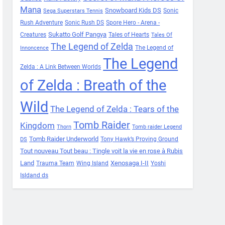
Mana
Snowboard Kids DS
Sonic
Sega Superstars Tennis
Rush Adventure
Sonic Rush DS
Spore Hero - Arena -
Sukatto Golf Pangya
Creatures
Tales of Hearts
Tales Of
The Legend of Zelda
The Legend of
Innoncence
The Legend
Zelda : A Link Between Worlds
of Zelda : Breath of the
Wild
The Legend of Zelda : Tears of the
Tomb Raider
Kingdom
Thorn
Tomb raider Legend
Tomb Raider Underworld
Tony Hawk’s Proving Ground
DS
Tout nouveau Tout beau : Tingle voit la vie en rose à Rubis
Land
Xenosaga I-II
Trauma Team
Wing Island
Yoshi
Isldand ds