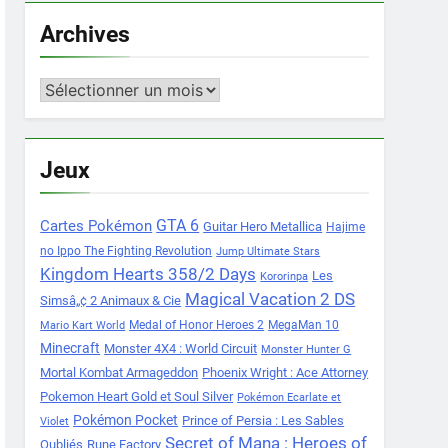
Archives
Archives
Jeux
Cartes Pokémon
GTA 6
Guitar Hero Metallica
Hajime
no Ippo The Fighting Revolution
Jump Ultimate Stars
Kingdom Hearts 358/2 Days
Les
Kororinpa
Magical Vacation 2 DS
Simsâ„¢ 2 Animaux & Cie
Medal of Honor Heroes 2
MegaMan 10
Mario Kart World
Minecraft
Monster 4X4 : World Circuit
Monster Hunter G
Mortal Kombat Armageddon
Phoenix Wright : Ace Attorney
Pokemon Heart Gold et Soul Silver
Pokémon Ecarlate et
Pokémon Pocket
Prince of Persia : Les Sables
Violet
Secret of Mana : Heroes of
Oubliés
Rune Factory