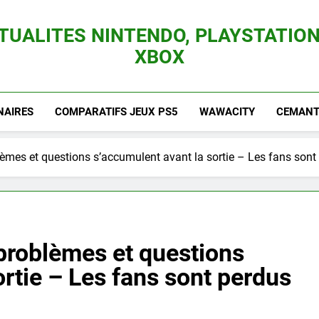
TUALITES NINTENDO, PLAYSTATION
XBOX
es Consoles Nintendo Switch, 3DS, Wii U Et Des Jeux Vidéo Mario, Zelda, Splatoon,
NAIRES
COMPARATIFS JEUX PS5
WAWACITY
CEMANTI
lèmes et questions s’accumulent avant la sortie – Les fans sont
 problèmes et questions
rtie – Les fans sont perdus