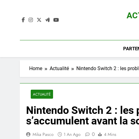
Skip
to
AC
content
Actualité D
PARTE
Home
Actualité
Nintendo Switch 2 : les prob
ACTUALITÉ
Nintendo Switch 2 : les
s’accumulent avant la so
0
Mika Pasco
1 An Ago
4 Mins