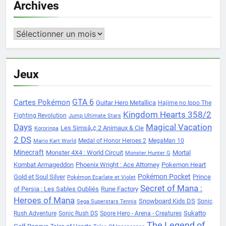
Archives
Archives
Jeux
Cartes Pokémon
GTA 6
Guitar Hero Metallica
Hajime no Ippo The
Kingdom Hearts 358/2
Fighting Revolution
Jump Ultimate Stars
Days
Magical Vacation
Les Simsâ„¢ 2 Animaux & Cie
Kororinpa
2 DS
Medal of Honor Heroes 2
MegaMan 10
Mario Kart World
Minecraft
Monster 4X4 : World Circuit
Mortal
Monster Hunter G
Kombat Armageddon
Phoenix Wright : Ace Attorney
Pokemon Heart
Pokémon Pocket
Gold et Soul Silver
Prince
Pokémon Ecarlate et Violet
Secret of Mana :
of Persia : Les Sables Oubliés
Rune Factory
Heroes of Mana
Snowboard Kids DS
Sonic
Sega Superstars Tennis
Sukatto
Rush Adventure
Sonic Rush DS
Spore Hero - Arena - Creatures
The Legend of