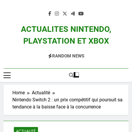
Skip
to
content
ACTUALITES NINTENDO,
PLAYSTATION ET XBOX
Actualité Des Consoles Nintendo Switch, 3DS, Wii U Et Des Jeux Vidéo Mario,
RANDOM NEWS
Zelda, Splatoon, Pokemon Entre Autres
Home
Actualité
Nintendo Switch 2 : un prix compétitif qui poursuit sa
tendance à la baisse face à la concurrence
ACTUALITÉ