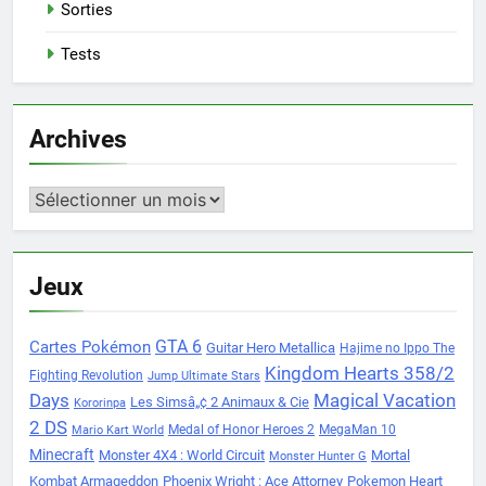
Sorties
Tests
Archives
Archives
Jeux
Cartes Pokémon
GTA 6
Guitar Hero Metallica
Hajime no Ippo The
Kingdom Hearts 358/2
Fighting Revolution
Jump Ultimate Stars
Days
Magical Vacation
Les Simsâ„¢ 2 Animaux & Cie
Kororinpa
2 DS
Medal of Honor Heroes 2
MegaMan 10
Mario Kart World
Minecraft
Monster 4X4 : World Circuit
Mortal
Monster Hunter G
Kombat Armageddon
Phoenix Wright : Ace Attorney
Pokemon Heart