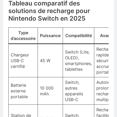
Tableau comparatif des
solutions de recharge pour
Nintendo Switch en 2025
Type
Puissance
Compatibilité
Avantag
d’accessoire
Recharge
Switch (Lite,
Chargeur
rapide,
OLED),
USB-C
45 W
sécurité
smartphones,
certifié
accrue,
tablettes
portable
Switch,
Autonomi
Batterie
10 000
autres
prolongée
externe
mAh
appareils
recharges
portable
USB-C
multiples
Recharge
Station de
Switch,
facilitée,