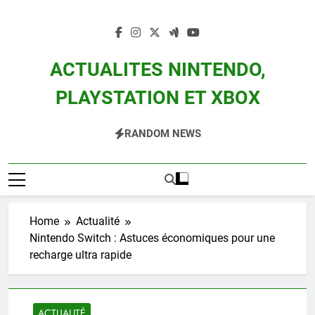
Skip
to
content
ACTUALITES NINTENDO,
PLAYSTATION ET XBOX
Actualité Des Consoles Nintendo Switch, 3DS, Wii U Et Des Jeux Vidéo Mario,
RANDOM NEWS
Zelda, Splatoon, Pokemon Entre Autres
Home
Actualité
Nintendo Switch : Astuces économiques pour une
recharge ultra rapide
ACTUALITÉ