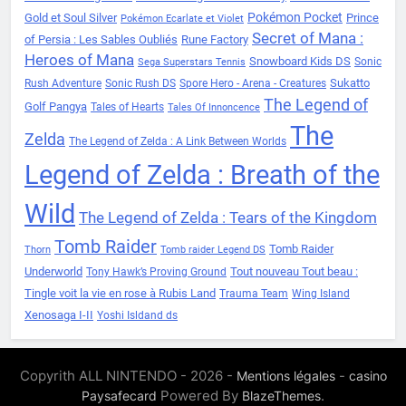
Pokémon Pocket
Gold et Soul Silver
Prince
Pokémon Ecarlate et Violet
Secret of Mana :
of Persia : Les Sables Oubliés
Rune Factory
Heroes of Mana
Snowboard Kids DS
Sonic
Sega Superstars Tennis
Sukatto
Rush Adventure
Sonic Rush DS
Spore Hero - Arena - Creatures
The Legend of
Golf Pangya
Tales of Hearts
Tales Of Innoncence
The
Zelda
The Legend of Zelda : A Link Between Worlds
Legend of Zelda : Breath of the
Wild
The Legend of Zelda : Tears of the Kingdom
Tomb Raider
Tomb Raider
Thorn
Tomb raider Legend DS
Underworld
Tout nouveau Tout beau :
Tony Hawk’s Proving Ground
Tingle voit la vie en rose à Rubis Land
Trauma Team
Wing Island
Xenosaga I-II
Yoshi Isldand ds
Copyrith ALL NINTENDO - 2026 -
-
Mentions légales
casino
Powered By
.
Paysafecard
BlazeThemes