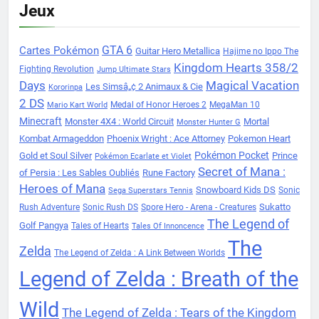
Jeux
Cartes Pokémon
GTA 6
Guitar Hero Metallica
Hajime no Ippo The
Kingdom Hearts 358/2
Fighting Revolution
Jump Ultimate Stars
Days
Magical Vacation
Les Simsâ„¢ 2 Animaux & Cie
Kororinpa
2 DS
Medal of Honor Heroes 2
MegaMan 10
Mario Kart World
Minecraft
Monster 4X4 : World Circuit
Mortal
Monster Hunter G
Kombat Armageddon
Phoenix Wright : Ace Attorney
Pokemon Heart
Pokémon Pocket
Gold et Soul Silver
Prince
Pokémon Ecarlate et Violet
Secret of Mana :
of Persia : Les Sables Oubliés
Rune Factory
Heroes of Mana
Snowboard Kids DS
Sonic
Sega Superstars Tennis
Sukatto
Rush Adventure
Sonic Rush DS
Spore Hero - Arena - Creatures
The Legend of
Golf Pangya
Tales of Hearts
Tales Of Innoncence
The
Zelda
The Legend of Zelda : A Link Between Worlds
Legend of Zelda : Breath of the
Wild
The Legend of Zelda : Tears of the Kingdom