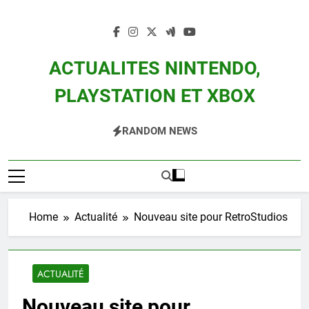
Skip
to
content
ACTUALITES NINTENDO,
PLAYSTATION ET XBOX
Actualité Des Consoles Nintendo Switch, 3DS, Wii U Et Des Jeux Vidéo Mario,
RANDOM NEWS
Zelda, Splatoon, Pokemon Entre Autres
Home
Actualité
Nouveau site pour RetroStudios
ACTUALITÉ
Nouveau site pour