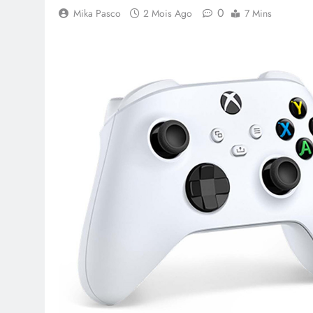
0
Mika Pasco
2 Mois Ago
7 Mins