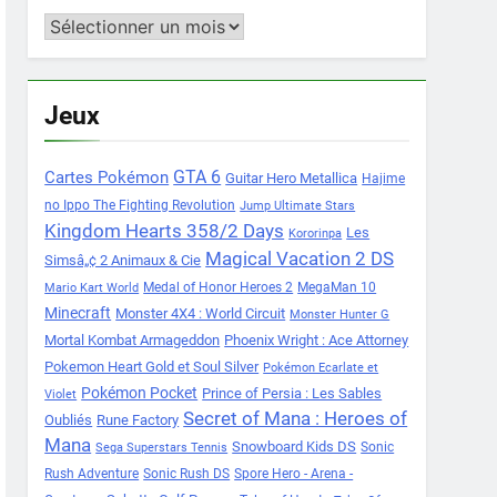
Archives
Jeux
Cartes Pokémon
GTA 6
Guitar Hero Metallica
Hajime
no Ippo The Fighting Revolution
Jump Ultimate Stars
Kingdom Hearts 358/2 Days
Les
Kororinpa
Magical Vacation 2 DS
Simsâ„¢ 2 Animaux & Cie
Medal of Honor Heroes 2
MegaMan 10
Mario Kart World
Minecraft
Monster 4X4 : World Circuit
Monster Hunter G
Mortal Kombat Armageddon
Phoenix Wright : Ace Attorney
Pokemon Heart Gold et Soul Silver
Pokémon Ecarlate et
Pokémon Pocket
Prince of Persia : Les Sables
Violet
Secret of Mana : Heroes of
Oubliés
Rune Factory
Mana
Snowboard Kids DS
Sonic
Sega Superstars Tennis
Rush Adventure
Sonic Rush DS
Spore Hero - Arena -