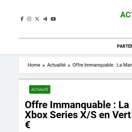
Skip
to
AC
content
Actualité D
PARTE
Home
Actualité
Offre Immanquable : La Mane
ACTUALITÉ
Offre Immanquable : La 
Xbox Series X/S en Vert
€