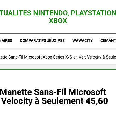
TUALITES NINTENDO, PLAYSTATION
XBOX
es Consoles Nintendo Switch, 3DS, Wii U Et Des Jeux Vidéo Mario, Zelda, Splatoon,
NAIRES
COMPARATIFS JEUX PS5
WAWACITY
CEMANTI
tte Sans-Fil Microsoft Xbox Series X/S en Vert Velocity à Seul
Manette Sans-Fil Microsoft
 Velocity à Seulement 45,60