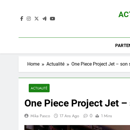
Skip
to
AC
content
Actualité D
PARTE
Home
Actualité
One Piece Project Jet – son s
ACTUALITÉ
One Piece Project Jet – 
0
Mika Pasco
17 Ans Ago
1 Mins