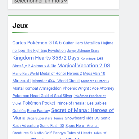
Archives
Jeux
Cartes Pokémon
GTA 6
Guitar Hero Metallica
Hajime
no Ippo The Fighting Revolution
Jump Ultimate Stars
Kingdom Hearts 358/2 Days
Les
Kororinpa
Magical Vacation 2 DS
Simsâ„¢ 2 Animaux & Cie
Medal of Honor Heroes 2
MegaMan 10
Mario Kart World
Minecraft
Monster 4X4 : World Circuit
Monster Hunter G
Mortal Kombat Armageddon
Phoenix Wright : Ace Attorney
Pokemon Heart Gold et Soul Silver
Pokémon Ecarlate et
Pokémon Pocket
Prince of Persia : Les Sables
Violet
Secret of Mana : Heroes of
Oubliés
Rune Factory
Mana
Snowboard Kids DS
Sonic
Sega Superstars Tennis
Rush Adventure
Sonic Rush DS
Spore Hero - Arena -
Sukatto Golf Pangya
Creatures
Tales of Hearts
Tales Of