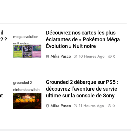
il
Découvrez nos cartes les plus
mega evolution
2 ?
éclatantes de « Pokémon Méga
nuit noire
Évolution » Nuit noire
Mika Pasco
10 Heures Ago
0
Grounded 2 débarque sur PS5 :
grounded 2
découvrez l’aventure de survie
nintendo switch
nt
ultime sur la console de Sony
2
Mika Pasco
11 Heures Ago
0