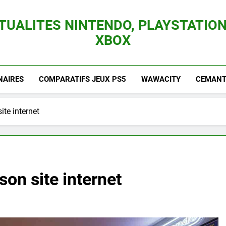
TUALITES NINTENDO, PLAYSTATION
XBOX
es Consoles Nintendo Switch, 3DS, Wii U Et Des Jeux Vidéo Mario, Zelda, Splatoon,
NAIRES
COMPARATIFS JEUX PS5
WAWACITY
CEMANTI
ite internet
son site internet