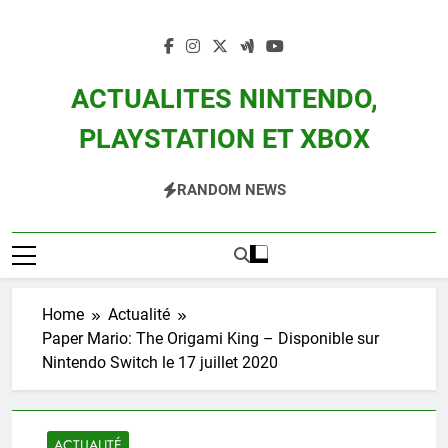
Skip
to
content
ACTUALITES NINTENDO,
PLAYSTATION ET XBOX
Actualité Des Consoles Nintendo Switch, 3DS, Wii U Et Des Jeux Vidéo Mario,
RANDOM NEWS
Zelda, Splatoon, Pokemon Entre Autres
Home
Actualité
Paper Mario: The Origami King – Disponible sur
Nintendo Switch le 17 juillet 2020
ACTUALITÉ