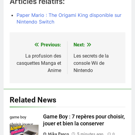
Articles relatifs:
Paper Mario : The Origami King disponible sur
Nintendo Switch
Previous:
Next:
Navigation
de
La profusion des
Les secrets de la
casquettes Manga et
console Wii de
l’article
Anime
Nintendo
Related News
Game Boy : 7 repères pour choisir,
game boy
jouer et bien la conserver
choisir joueur
conserver 1
Mika Pasco
5 minutes ago
0