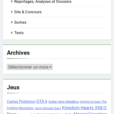
Reportages, Analyses et Dossiers
Site & Concours
Sorties
Tests
Archives
Archives
Jeux
Cartes Pokémon
GTA 6
Guitar Hero Metallica
Hajime no Ippo The
Kingdom Hearts 358/2
Fighting Revolution
Jump Ultimate Stars
Days
Magical Vacation