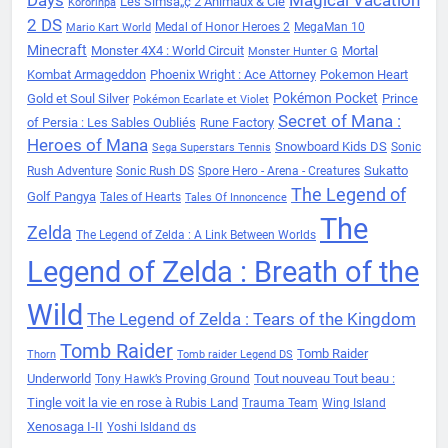
Les Simsâ„¢ 2 Animaux & Cie
Kororinpa
2 DS
Medal of Honor Heroes 2
MegaMan 10
Mario Kart World
Minecraft
Monster 4X4 : World Circuit
Mortal
Monster Hunter G
Kombat Armageddon
Phoenix Wright : Ace Attorney
Pokemon Heart
Pokémon Pocket
Gold et Soul Silver
Prince
Pokémon Ecarlate et Violet
Secret of Mana :
of Persia : Les Sables Oubliés
Rune Factory
Heroes of Mana
Snowboard Kids DS
Sonic
Sega Superstars Tennis
Sukatto
Rush Adventure
Sonic Rush DS
Spore Hero - Arena - Creatures
The Legend of
Golf Pangya
Tales of Hearts
Tales Of Innoncence
The
Zelda
The Legend of Zelda : A Link Between Worlds
Legend of Zelda : Breath of the
Wild
The Legend of Zelda : Tears of the Kingdom
Tomb Raider
Tomb Raider
Thorn
Tomb raider Legend DS
Underworld
Tout nouveau Tout beau :
Tony Hawk’s Proving Ground
Tingle voit la vie en rose à Rubis Land
Trauma Team
Wing Island
Xenosaga I-II
Yoshi Isldand ds