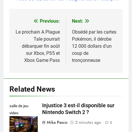
Previous:
Next:
Navigation
de
Le prochain A Plague
Obsédé par les cartes
Tale pourrait
Pokémon, il dérobe
l’article
débarquer fin août
12 000 dollars d’un
sur Xbox, PS5 et
coup de
Xbox Game Pass
tronçonneuse
Related News
Injustice 3 est-il disponible sur
salle de jeu
Nintendo Switch 2 ?
video
collectionneur
Mika Pasco
2 minutes ago
0