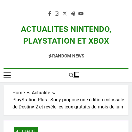
Skip
to
content
ACTUALITES NINTENDO,
PLAYSTATION ET XBOX
Actualité Des Consoles Nintendo Switch, 3DS, Wii U Et Des Jeux Vidéo Mario,
RANDOM NEWS
Zelda, Splatoon, Pokemon Entre Autres
Home
Actualité
PlayStation Plus : Sony propose une édition colossale
de Destiny 2 et révèle les jeux gratuits du mois de juin
ACTUALITÉ