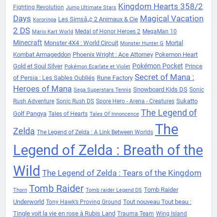
Kingdom Hearts 358/2
Fighting Revolution
Jump Ultimate Stars
Days
Magical Vacation
Les Simsâ„¢ 2 Animaux & Cie
Kororinpa
2 DS
Medal of Honor Heroes 2
MegaMan 10
Mario Kart World
Minecraft
Monster 4X4 : World Circuit
Mortal
Monster Hunter G
Kombat Armageddon
Phoenix Wright : Ace Attorney
Pokemon Heart
Pokémon Pocket
Gold et Soul Silver
Prince
Pokémon Ecarlate et Violet
Secret of Mana :
of Persia : Les Sables Oubliés
Rune Factory
Heroes of Mana
Snowboard Kids DS
Sonic
Sega Superstars Tennis
Sukatto
Rush Adventure
Sonic Rush DS
Spore Hero - Arena - Creatures
The Legend of
Golf Pangya
Tales of Hearts
Tales Of Innoncence
The
Zelda
The Legend of Zelda : A Link Between Worlds
Legend of Zelda : Breath of the
Wild
The Legend of Zelda : Tears of the Kingdom
Tomb Raider
Tomb Raider
Thorn
Tomb raider Legend DS
Underworld
Tout nouveau Tout beau :
Tony Hawk’s Proving Ground
Tingle voit la vie en rose à Rubis Land
Trauma Team
Wing Island