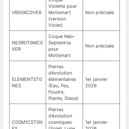
Violette pour
VB00KC0VER
Motismart
Non précisée
(version
Violet)
Coque Néo-
NE0R0T0MC0
Septentria
Non précisée
VER
pour
Motismart
Pierres
d’évolution
ELEMENTST0
élémentaires
1er janvier
NES
(Eau, Feu,
2026
Foudre,
Plante, Glace)
Pierres
d’évolution
C0SM1CST0N
cosmiques
1er janvier
ES
(Soleil, Lune,
2026