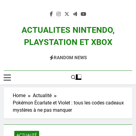
Skip
to
content
ACTUALITES NINTENDO,
PLAYSTATION ET XBOX
Actualité Des Consoles Nintendo Switch, 3DS, Wii U Et Des Jeux Vidéo Mario,
RANDOM NEWS
Zelda, Splatoon, Pokemon Entre Autres
Home
Actualité
Pokémon Écarlate et Violet : tous les codes cadeaux
mystères à ne pas manquer
ACTUALITÉ