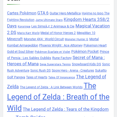
Cartes Pokémon
GTA 6
Guitar Hero Metallica
Hajime no Ippo The
Kingdom Hearts 358/2
Fighting Revolution
Jump Ultimate Stars
Days
Magical Vacation
Les Simsâ„¢ 2 Animaux & Cie
Kororinpa
2 DS
Medal of Honor Heroes 2
MegaMan 10
Mario Kart World
Minecraft
Monster 4X4 : World Circuit
Mortal
Monster Hunter G
Kombat Armageddon
Phoenix Wright : Ace Attorney
Pokemon Heart
Pokémon Pocket
Gold et Soul Silver
Prince
Pokémon Ecarlate et Violet
Secret of Mana :
of Persia : Les Sables Oubliés
Rune Factory
Heroes of Mana
Snowboard Kids DS
Sonic
Sega Superstars Tennis
Sukatto
Rush Adventure
Sonic Rush DS
Spore Hero - Arena - Creatures
The Legend of
Golf Pangya
Tales of Hearts
Tales Of Innoncence
The
Zelda
The Legend of Zelda : A Link Between Worlds
Legend of Zelda : Breath of the
Wild
The Legend of Zelda : Tears of the Kingdom