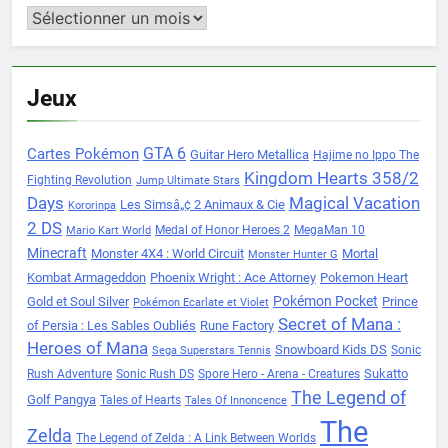
Archives
Jeux
Cartes Pokémon
GTA 6
Guitar Hero Metallica
Hajime no Ippo The
Kingdom Hearts 358/2
Fighting Revolution
Jump Ultimate Stars
Days
Magical Vacation
Les Simsâ„¢ 2 Animaux & Cie
Kororinpa
2 DS
Medal of Honor Heroes 2
MegaMan 10
Mario Kart World
Minecraft
Monster 4X4 : World Circuit
Mortal
Monster Hunter G
Kombat Armageddon
Phoenix Wright : Ace Attorney
Pokemon Heart
Pokémon Pocket
Gold et Soul Silver
Prince
Pokémon Ecarlate et Violet
Secret of Mana :
of Persia : Les Sables Oubliés
Rune Factory
Heroes of Mana
Snowboard Kids DS
Sonic
Sega Superstars Tennis
Sukatto
Rush Adventure
Sonic Rush DS
Spore Hero - Arena - Creatures
The Legend of
Golf Pangya
Tales of Hearts
Tales Of Innoncence
The
Zelda
The Legend of Zelda : A Link Between Worlds