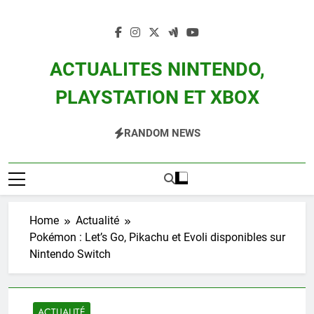
Skip
to
content
ACTUALITES NINTENDO,
PLAYSTATION ET XBOX
Actualité Des Consoles Nintendo Switch, 3DS, Wii U Et Des Jeux Vidéo Mario,
RANDOM NEWS
Zelda, Splatoon, Pokemon Entre Autres
Home
Actualité
Pokémon : Let’s Go, Pikachu et Evoli disponibles sur
Nintendo Switch
ACTUALITÉ