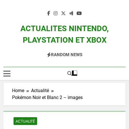
Skip
to
content
ACTUALITES NINTENDO,
PLAYSTATION ET XBOX
Actualité Des Consoles Nintendo Switch, 3DS, Wii U Et Des Jeux Vidéo Mario,
RANDOM NEWS
Zelda, Splatoon, Pokemon Entre Autres
Home
Actualité
Pokémon Noir et Blanc 2 – images
ACTUALITÉ