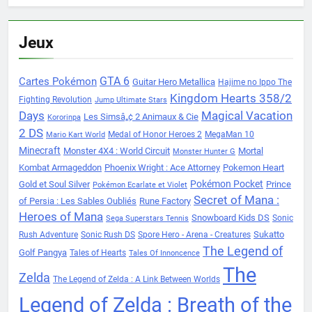
Jeux
Cartes Pokémon
GTA 6
Guitar Hero Metallica
Hajime no Ippo The
Kingdom Hearts 358/2
Fighting Revolution
Jump Ultimate Stars
Days
Magical Vacation
Les Simsâ„¢ 2 Animaux & Cie
Kororinpa
2 DS
Medal of Honor Heroes 2
MegaMan 10
Mario Kart World
Minecraft
Monster 4X4 : World Circuit
Mortal
Monster Hunter G
Kombat Armageddon
Phoenix Wright : Ace Attorney
Pokemon Heart
Pokémon Pocket
Gold et Soul Silver
Prince
Pokémon Ecarlate et Violet
Secret of Mana :
of Persia : Les Sables Oubliés
Rune Factory
Heroes of Mana
Snowboard Kids DS
Sonic
Sega Superstars Tennis
Sukatto
Rush Adventure
Sonic Rush DS
Spore Hero - Arena - Creatures
The Legend of
Golf Pangya
Tales of Hearts
Tales Of Innoncence
The
Zelda
The Legend of Zelda : A Link Between Worlds
Legend of Zelda : Breath of the