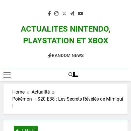
Skip
to
content
ACTUALITES NINTENDO,
PLAYSTATION ET XBOX
Actualité Des Consoles Nintendo Switch, 3DS, Wii U Et Des Jeux Vidéo Mario,
RANDOM NEWS
Zelda, Splatoon, Pokemon Entre Autres
Home
Actualité
Pokémon – S20 E38 : Les Secrets Révélés de Mimiqui
!
ACTUALITÉ