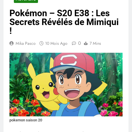
Pokémon – S20 E38 : Les
Secrets Révélés de Mimiqui
!
0
Mika Pasco
10 Mois Ago
7 Mins
pokemon saison 20