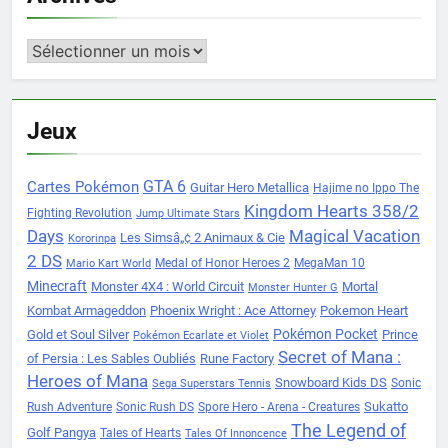
Archives
Jeux
Cartes Pokémon
GTA 6
Guitar Hero Metallica
Hajime no Ippo The
Kingdom Hearts 358/2
Fighting Revolution
Jump Ultimate Stars
Days
Magical Vacation
Les Simsâ„¢ 2 Animaux & Cie
Kororinpa
2 DS
Medal of Honor Heroes 2
MegaMan 10
Mario Kart World
Minecraft
Monster 4X4 : World Circuit
Mortal
Monster Hunter G
Kombat Armageddon
Phoenix Wright : Ace Attorney
Pokemon Heart
Pokémon Pocket
Gold et Soul Silver
Prince
Pokémon Ecarlate et Violet
Secret of Mana :
of Persia : Les Sables Oubliés
Rune Factory
Heroes of Mana
Snowboard Kids DS
Sonic
Sega Superstars Tennis
Sukatto
Rush Adventure
Sonic Rush DS
Spore Hero - Arena - Creatures
The Legend of
Golf Pangya
Tales of Hearts
Tales Of Innoncence