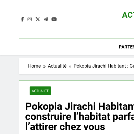
Skip
to
AC
content
Actualité D
PARTE
Home
Actualité
Pokopia Jirachi Habitant : Gu
ACTUALITÉ
Pokopia Jirachi Habitan
construire l’habitat par
l’attirer chez vous