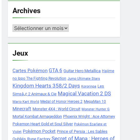
Archives
Archives
Jeux
Cartes Pokémon
GTA 6
Guitar Hero Metallica
Hajime
no Ippo The Fighting Revolution
Jump Ultimate Stars
Kingdom Hearts 358/2 Days
Les
Kororinpa
Magical Vacation 2 DS
Simsâ„¢ 2 Animaux & Cie
Medal of Honor Heroes 2
MegaMan 10
Mario Kart World
Minecraft
Monster 4X4 : World Circuit
Monster Hunter G
Mortal Kombat Armageddon
Phoenix Wright : Ace Attorney
Pokemon Heart Gold et Soul Silver
Pokémon Ecarlate et
Pokémon Pocket
Prince of Persia : Les Sables
Violet
Secret of Mana : Heroes of
Oubliés
Rune Factory