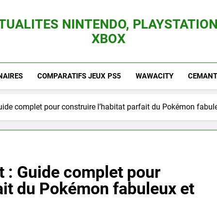
TUALITES NINTENDO, PLAYSTATION
XBOX
es Consoles Nintendo Switch, 3DS, Wii U Et Des Jeux Vidéo Mario, Zelda, Splatoon,
NAIRES
COMPARATIFS JEUX PS5
WAWACITY
CEMANTI
ide complet pour construire l’habitat parfait du Pokémon fabuleu
t : Guide complet pour
fait du Pokémon fabuleux et