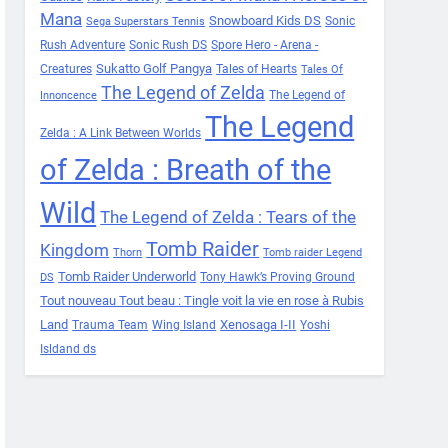
Mana
Snowboard Kids DS
Sonic
Sega Superstars Tennis
Rush Adventure
Sonic Rush DS
Spore Hero - Arena -
Sukatto Golf Pangya
Creatures
Tales of Hearts
Tales Of
The Legend of Zelda
The Legend of
Innoncence
The Legend
Zelda : A Link Between Worlds
of Zelda : Breath of the
Wild
The Legend of Zelda : Tears of the
Tomb Raider
Kingdom
Thorn
Tomb raider Legend
Tomb Raider Underworld
Tony Hawk’s Proving Ground
DS
Tout nouveau Tout beau : Tingle voit la vie en rose à Rubis
Land
Xenosaga I-II
Trauma Team
Wing Island
Yoshi
Isldand ds