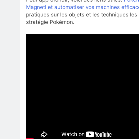
Magneti et automatiser vos machines effica
pratiques sur les objets et les techniques les
stratégie Pokémon.