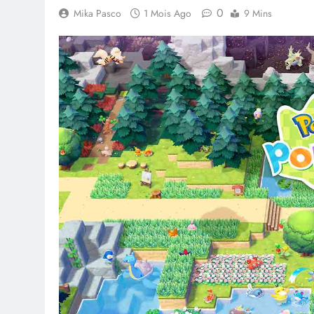
0
Mika Pasco
1 Mois Ago
9 Mins