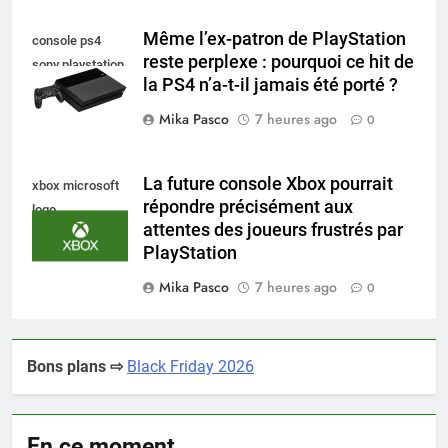
Même l’ex-patron de PlayStation
console ps4
reste perplexe : pourquoi ce hit de
sony playstation
la PS4 n’a-t-il jamais été porté ?
Mika Pasco
7 heures ago
0
La future console Xbox pourrait
xbox microsoft
répondre précisément aux
logo
attentes des joueurs frustrés par
PlayStation
Mika Pasco
7 heures ago
0
Bons plans ⇨
Black Friday 2026
En ce moment