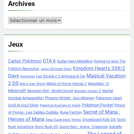
Archives
Archives
Jeux
Cartes Pokémon
GTA 6
Guitar Hero Metallica
Hajime no Ippo The
Kingdom Hearts 358/2
Fighting Revolution
Jump Ultimate Stars
Days
Magical Vacation
Les Simsâ„¢ 2 Animaux & Cie
Kororinpa
2 DS
Medal of Honor Heroes 2
MegaMan 10
Mario Kart World
Minecraft
Monster 4X4 : World Circuit
Mortal
Monster Hunter G
Kombat Armageddon
Phoenix Wright : Ace Attorney
Pokemon Heart
Pokémon Pocket
Gold et Soul Silver
Prince
Pokémon Ecarlate et Violet
Secret of Mana :
of Persia : Les Sables Oubliés
Rune Factory
Heroes of Mana
Snowboard Kids DS
Sonic
Sega Superstars Tennis
Sukatto
Rush Adventure
Sonic Rush DS
Spore Hero - Arena - Creatures
The Legend of