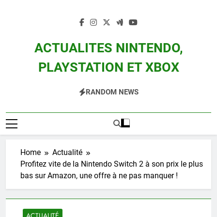
Skip
to
content
ACTUALITES NINTENDO,
PLAYSTATION ET XBOX
Actualité Des Consoles Nintendo Switch, 3DS, Wii U Et Des Jeux Vidéo Mario,
RANDOM NEWS
Zelda, Splatoon, Pokemon Entre Autres
Home
Actualité
Profitez vite de la Nintendo Switch 2 à son prix le plus
bas sur Amazon, une offre à ne pas manquer !
ACTUALITÉ