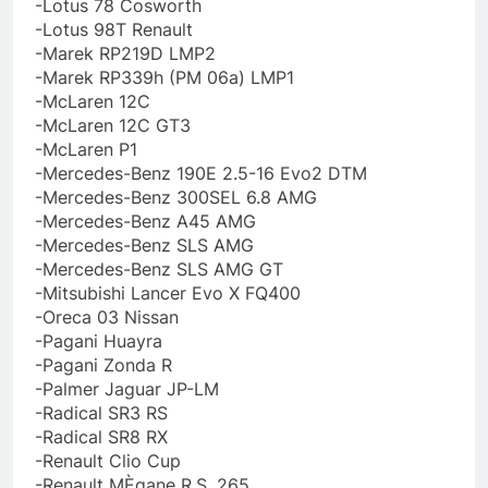
-Lotus 78 Cosworth
-Lotus 98T Renault
-Marek RP219D LMP2
-Marek RP339h (PM 06a) LMP1
-McLaren 12C
-McLaren 12C GT3
-McLaren P1
-Mercedes-Benz 190E 2.5-16 Evo2 DTM
-Mercedes-Benz 300SEL 6.8 AMG
-Mercedes-Benz A45 AMG
-Mercedes-Benz SLS AMG
-Mercedes-Benz SLS AMG GT
-Mitsubishi Lancer Evo X FQ400
-Oreca 03 Nissan
-Pagani Huayra
-Pagani Zonda R
-Palmer Jaguar JP-LM
-Radical SR3 RS
-Radical SR8 RX
-Renault Clio Cup
-Renault MÈgane R.S. 265