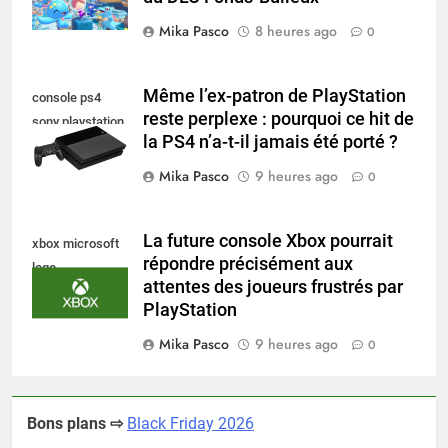
Mika Pasco
8 heures ago
0
Même l’ex-patron de PlayStation
console ps4
reste perplexe : pourquoi ce hit de
sony playstation
la PS4 n’a-t-il jamais été porté ?
Mika Pasco
9 heures ago
0
La future console Xbox pourrait
xbox microsoft
répondre précisément aux
logo
attentes des joueurs frustrés par
PlayStation
Mika Pasco
9 heures ago
0
Bons plans ⇨
Black Friday 2026