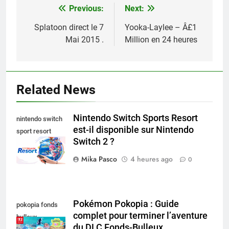
Previous:
Next:
Navigation
de
Splatoon direct le 7
Yooka-Laylee – Â£1
Mai 2015 .
Million en 24 heures
l’article
Related News
Nintendo Switch Sports Resort
nintendo switch
est-il disponible sur Nintendo
sport resort
Switch 2 ?
nintendo switch
Mika Pasco
4 heures ago
0
Pokémon Pokopia : Guide
pokopia fonds
complet pour terminer l’aventure
bulleux
du DLC Fonds-Bulleux