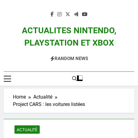
Skip
to
content
ACTUALITES NINTENDO,
PLAYSTATION ET XBOX
Actualité Des Consoles Nintendo Switch, 3DS, Wii U Et Des Jeux Vidéo Mario,
RANDOM NEWS
Zelda, Splatoon, Pokemon Entre Autres
Home
Actualité
Project CARS : les voitures listées
ACTUALITÉ