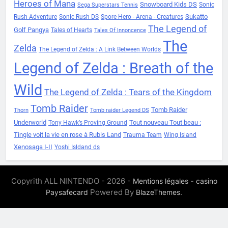
Heroes of Mana
Snowboard Kids DS
Sonic
Sega Superstars Tennis
Sukatto
Rush Adventure
Sonic Rush DS
Spore Hero - Arena - Creatures
The Legend of
Golf Pangya
Tales of Hearts
Tales Of Innoncence
The
Zelda
The Legend of Zelda : A Link Between Worlds
Legend of Zelda : Breath of the
Wild
The Legend of Zelda : Tears of the Kingdom
Tomb Raider
Tomb Raider
Thorn
Tomb raider Legend DS
Underworld
Tout nouveau Tout beau :
Tony Hawk’s Proving Ground
Tingle voit la vie en rose à Rubis Land
Trauma Team
Wing Island
Xenosaga I-II
Yoshi Isldand ds
Copyrith ALL NINTENDO - 2026 -
-
Mentions légales
casino
Powered By
.
Paysafecard
BlazeThemes