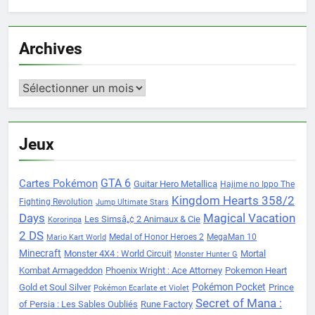
Archives
Archives
Jeux
Cartes Pokémon
GTA 6
Guitar Hero Metallica
Hajime no Ippo The
Kingdom Hearts 358/2
Fighting Revolution
Jump Ultimate Stars
Days
Magical Vacation
Les Simsâ„¢ 2 Animaux & Cie
Kororinpa
2 DS
Medal of Honor Heroes 2
MegaMan 10
Mario Kart World
Minecraft
Monster 4X4 : World Circuit
Mortal
Monster Hunter G
Kombat Armageddon
Phoenix Wright : Ace Attorney
Pokemon Heart
Pokémon Pocket
Gold et Soul Silver
Prince
Pokémon Ecarlate et Violet
Secret of Mana :
of Persia : Les Sables Oubliés
Rune Factory