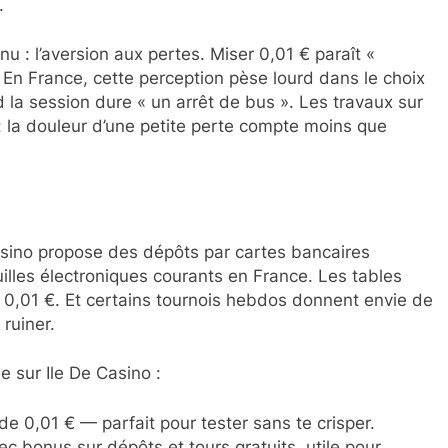
.
nu : l’aversion aux pertes. Miser 0,01 € paraît «
s. En France, cette perception pèse lourd dans le choix
d la session dure « un arrêt de bus ». Les travaux sur
 : la douleur d’une petite perte compte moins que
Casino propose des dépôts par cartes bancaires
illes électroniques courants en France. Les tables
 0,01 €. Et certains tournois hebdos donnent envie de
ruiner.
e sur Ile De Casino :
de 0,01 € — parfait pour tester sans te crisper.
c bonus sur dépôts et tours gratuits, utile pour