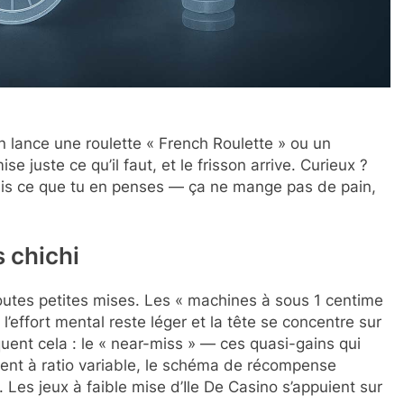
n lance une roulette « French Roulette » ou un
 juste ce qu’il faut, et le frisson arrive. Curieux ?
is ce que tu en penses — ça ne mange pas de pain,
s chichi
 toutes petites mises. Les « machines à sous 1 centime
 l’effort mental reste léger et la tête se concentre sur
uent cela : le « near-miss » — ces quasi-gains qui
ent à ratio variable, le schéma de récompense
. Les jeux à faible mise d’Ile De Casino s’appuient sur