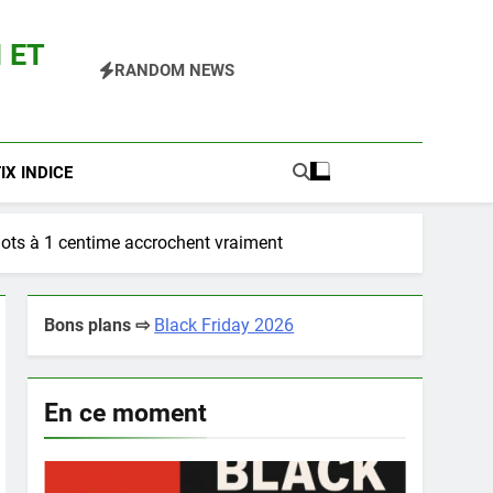
 ET
RANDOM NEWS
 Pokemon Entre Autres
X INDICE
 slots à 1 centime accrochent vraiment
Bons plans ⇨
Black Friday 2026
En ce moment