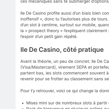
ces mécaniques sans te submerger d’options
Ile De Casino profite aussi d’un biais bien con
inoffensif », donc tu t’autorises plus de tour
d’un slot à centime, surtout sur mobile, quan
la « prospect theory » l’expliquent clairement
l’espoir d’un petit gain répété.
Ile De Casino, côté pratique
Avant la théorie, un peu de concret. Ile De 
(Visa/Mastercard), virement SEPA et portefeu
partent bas, les slots commencent souvent à
revenir pour se frotter au classement sans se 
Pour t’y retrouver, voici ce qui change la donn
Mises mini sur de nombreux slots à partir 
Pack de bienvenue en plusieurs paliers ave