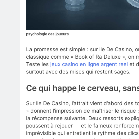
psychologie des joueurs
La promesse est simple : sur Ile De Casino, o
classique comme « Book of Ra Deluxe », on mise
Teste les
jeux casino en ligne argent reel
et d
surtout avec des mises qui restent sages.
Ce qui happe le cerveau, san
Sur Ile De Casino, l’attrait vient d’abord des
» donnent l’impression de maîtriser le risque ;
la récompense suivante. Deux ressorts expliq
poussent à rejouer — et le fameux renforcem
imprévisible qui entretient le rythme des clics