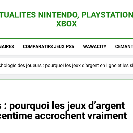
TUALITES NINTENDO, PLAYSTATION
XBOX
es Consoles Nintendo Switch, 3DS, Wii U Et Des Jeux Vidéo Mario, Zelda, Splatoon,
NAIRES
COMPARATIFS JEUX PS5
WAWACITY
CEMANTI
hologie des joueurs : pourquoi les jeux d’argent en ligne et les
: pourquoi les jeux d’argent
1 centime accrochent vraiment