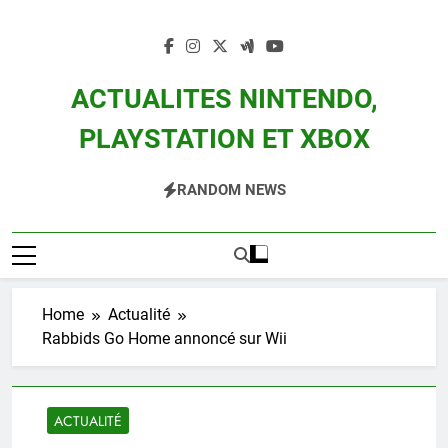
Skip
to
content
ACTUALITES NINTENDO,
PLAYSTATION ET XBOX
Actualité Des Consoles Nintendo Switch, 3DS, Wii U Et Des Jeux Vidéo Mario,
RANDOM NEWS
Zelda, Splatoon, Pokemon Entre Autres
Home
Actualité
Rabbids Go Home annoncé sur Wii
ACTUALITÉ