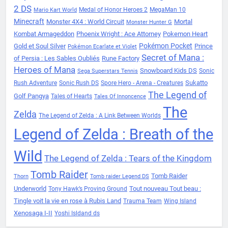
2 DS
Medal of Honor Heroes 2
MegaMan 10
Mario Kart World
Minecraft
Monster 4X4 : World Circuit
Mortal
Monster Hunter G
Kombat Armageddon
Phoenix Wright : Ace Attorney
Pokemon Heart
Pokémon Pocket
Gold et Soul Silver
Prince
Pokémon Ecarlate et Violet
Secret of Mana :
of Persia : Les Sables Oubliés
Rune Factory
Heroes of Mana
Snowboard Kids DS
Sonic
Sega Superstars Tennis
Sukatto
Rush Adventure
Sonic Rush DS
Spore Hero - Arena - Creatures
The Legend of
Golf Pangya
Tales of Hearts
Tales Of Innoncence
The
Zelda
The Legend of Zelda : A Link Between Worlds
Legend of Zelda : Breath of the
Wild
The Legend of Zelda : Tears of the Kingdom
Tomb Raider
Tomb Raider
Thorn
Tomb raider Legend DS
Underworld
Tout nouveau Tout beau :
Tony Hawk’s Proving Ground
Tingle voit la vie en rose à Rubis Land
Trauma Team
Wing Island
Xenosaga I-II
Yoshi Isldand ds