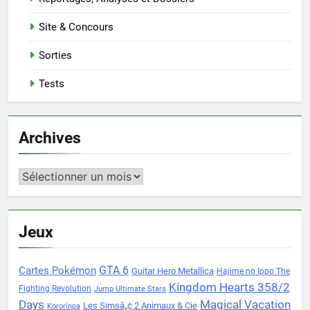
Site & Concours
Sorties
Tests
Archives
Archives
Jeux
Cartes Pokémon
GTA 6
Guitar Hero Metallica
Hajime no Ippo The
Kingdom Hearts 358/2
Fighting Revolution
Jump Ultimate Stars
Days
Magical Vacation
Les Simsâ„¢ 2 Animaux & Cie
Kororinpa