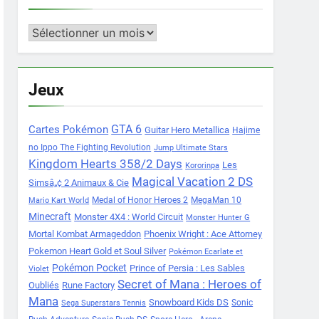
Archives
Jeux
Cartes Pokémon
GTA 6
Guitar Hero Metallica
Hajime
no Ippo The Fighting Revolution
Jump Ultimate Stars
Kingdom Hearts 358/2 Days
Les
Kororinpa
Magical Vacation 2 DS
Simsâ„¢ 2 Animaux & Cie
Medal of Honor Heroes 2
MegaMan 10
Mario Kart World
Minecraft
Monster 4X4 : World Circuit
Monster Hunter G
Mortal Kombat Armageddon
Phoenix Wright : Ace Attorney
Pokemon Heart Gold et Soul Silver
Pokémon Ecarlate et
Pokémon Pocket
Prince of Persia : Les Sables
Violet
Secret of Mana : Heroes of
Oubliés
Rune Factory
Mana
Snowboard Kids DS
Sonic
Sega Superstars Tennis