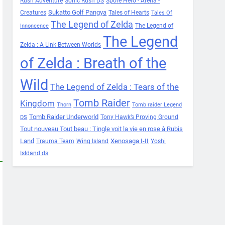
Rush Adventure
Sonic Rush DS
Spore Hero - Arena -
Sukatto Golf Pangya
Creatures
Tales of Hearts
Tales Of
The Legend of Zelda
The Legend of
Innoncence
The Legend
Zelda : A Link Between Worlds
of Zelda : Breath of the
Wild
The Legend of Zelda : Tears of the
Tomb Raider
Kingdom
Thorn
Tomb raider Legend
Tomb Raider Underworld
Tony Hawk’s Proving Ground
DS
Tout nouveau Tout beau : Tingle voit la vie en rose à Rubis
Land
Xenosaga I-II
Trauma Team
Wing Island
Yoshi
Isldand ds