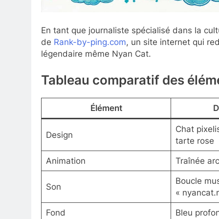
En tant que journaliste spécialisé dans la cul
de
Rank-by-ping.com
, un site internet qui re
légendaire même Nyan Cat.
Tableau comparatif des éléme
Élément
D
Chat pixeli
Design
tarte rose
Animation
Traînée arc
Boucle mus
Son
« nyancat.
Fond
Bleu profon