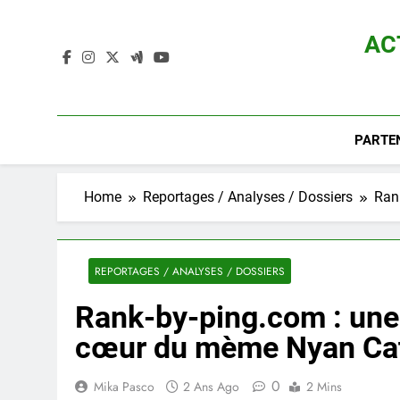
Skip
to
AC
content
Actualité D
PARTE
Home
Reportages / Analyses / Dossiers
Ran
REPORTAGES / ANALYSES / DOSSIERS
Rank-by-ping.com : une
cœur du mème Nyan Ca
0
Mika Pasco
2 Ans Ago
2 Mins