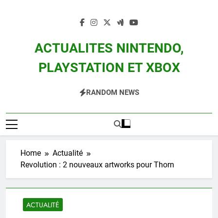
Skip
to
content
ACTUALITES NINTENDO,
PLAYSTATION ET XBOX
Actualité Des Consoles Nintendo Switch, 3DS, Wii U Et Des Jeux Vidéo Mario,
RANDOM NEWS
Zelda, Splatoon, Pokemon Entre Autres
Home
Actualité
Revolution : 2 nouveaux artworks pour Thorn
ACTUALITÉ