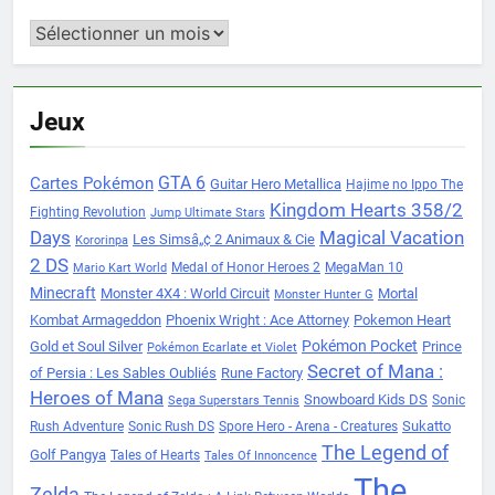
Archives
Jeux
Cartes Pokémon
GTA 6
Guitar Hero Metallica
Hajime no Ippo The
Kingdom Hearts 358/2
Fighting Revolution
Jump Ultimate Stars
Days
Magical Vacation
Les Simsâ„¢ 2 Animaux & Cie
Kororinpa
2 DS
Medal of Honor Heroes 2
MegaMan 10
Mario Kart World
Minecraft
Monster 4X4 : World Circuit
Mortal
Monster Hunter G
Kombat Armageddon
Phoenix Wright : Ace Attorney
Pokemon Heart
Pokémon Pocket
Gold et Soul Silver
Prince
Pokémon Ecarlate et Violet
Secret of Mana :
of Persia : Les Sables Oubliés
Rune Factory
Heroes of Mana
Snowboard Kids DS
Sonic
Sega Superstars Tennis
Sukatto
Rush Adventure
Sonic Rush DS
Spore Hero - Arena - Creatures
The Legend of
Golf Pangya
Tales of Hearts
Tales Of Innoncence
The