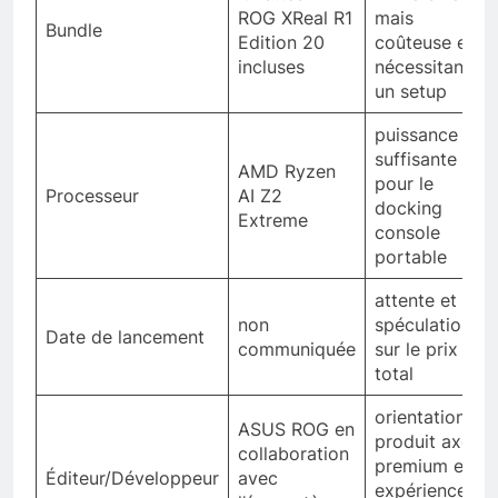
ROG XReal R1
mais
Bundle
Edition 20
coûteuse et
incluses
nécessitant
un setup
puissance
suffisante
AMD Ryzen
pour le
Processeur
AI Z2
docking
Extreme
console
portable
attente et
non
spéculation
Date de lancement
communiquée
sur le prix
total
orientation
ASUS ROG en
produit axée
collaboration
premium et
Éditeur/Développeur
avec
expérience