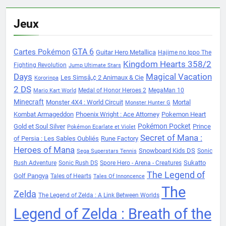
Jeux
Cartes Pokémon
GTA 6
Guitar Hero Metallica
Hajime no Ippo The
Kingdom Hearts 358/2
Fighting Revolution
Jump Ultimate Stars
Days
Magical Vacation
Les Simsâ„¢ 2 Animaux & Cie
Kororinpa
2 DS
Medal of Honor Heroes 2
MegaMan 10
Mario Kart World
Minecraft
Monster 4X4 : World Circuit
Mortal
Monster Hunter G
Kombat Armageddon
Phoenix Wright : Ace Attorney
Pokemon Heart
Pokémon Pocket
Gold et Soul Silver
Prince
Pokémon Ecarlate et Violet
Secret of Mana :
of Persia : Les Sables Oubliés
Rune Factory
Heroes of Mana
Snowboard Kids DS
Sonic
Sega Superstars Tennis
Sukatto
Rush Adventure
Sonic Rush DS
Spore Hero - Arena - Creatures
The Legend of
Golf Pangya
Tales of Hearts
Tales Of Innoncence
The
Zelda
The Legend of Zelda : A Link Between Worlds
Legend of Zelda : Breath of the