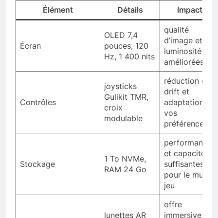
Élément
Détails
Impact
qualité
OLED 7,4
d’image et
Écran
pouces, 120
luminosité
Hz, 1 400 nits
améliorées
réduction du
joysticks
drift et
Gulikit TMR,
Contrôles
adaptation à
croix
vos
modulable
préférences
performances
et capacité
1 To NVMe,
Stockage
suffisantes
RAM 24 Go
pour le multi-
jeu
offre
lunettes AR
immersive