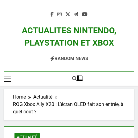
Skip
to
content
ACTUALITES NINTENDO,
PLAYSTATION ET XBOX
Actualité Des Consoles Nintendo Switch, 3DS, Wii U Et Des Jeux Vidéo Mario,
RANDOM NEWS
Zelda, Splatoon, Pokemon Entre Autres
Home
Actualité
ROG Xbox Ally X20 : L’écran OLED fait son entrée, à
quel coût ?
ACTUALITÉ