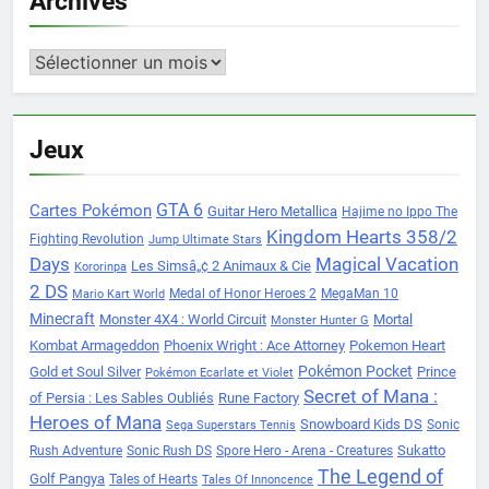
Archives
Archives
Jeux
Cartes Pokémon
GTA 6
Guitar Hero Metallica
Hajime no Ippo The
Kingdom Hearts 358/2
Fighting Revolution
Jump Ultimate Stars
Days
Magical Vacation
Les Simsâ„¢ 2 Animaux & Cie
Kororinpa
2 DS
Medal of Honor Heroes 2
MegaMan 10
Mario Kart World
Minecraft
Monster 4X4 : World Circuit
Mortal
Monster Hunter G
Kombat Armageddon
Phoenix Wright : Ace Attorney
Pokemon Heart
Pokémon Pocket
Gold et Soul Silver
Prince
Pokémon Ecarlate et Violet
Secret of Mana :
of Persia : Les Sables Oubliés
Rune Factory
Heroes of Mana
Snowboard Kids DS
Sonic
Sega Superstars Tennis
Sukatto
Rush Adventure
Sonic Rush DS
Spore Hero - Arena - Creatures
The Legend of
Golf Pangya
Tales of Hearts
Tales Of Innoncence