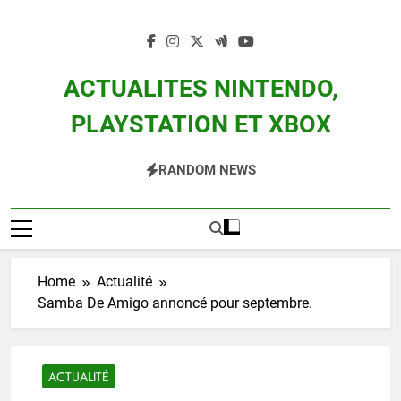
Skip
to
content
ACTUALITES NINTENDO,
PLAYSTATION ET XBOX
Actualité Des Consoles Nintendo Switch, 3DS, Wii U Et Des Jeux Vidéo Mario,
RANDOM NEWS
Zelda, Splatoon, Pokemon Entre Autres
Home
Actualité
Samba De Amigo annoncé pour septembre.
ACTUALITÉ