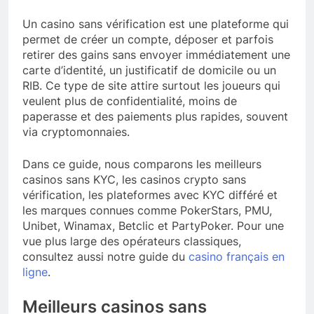
Un casino sans vérification est une plateforme qui
permet de créer un compte, déposer et parfois
retirer des gains sans envoyer immédiatement une
carte d’identité, un justificatif de domicile ou un
RIB. Ce type de site attire surtout les joueurs qui
veulent plus de confidentialité, moins de
paperasse et des paiements plus rapides, souvent
via cryptomonnaies.
Dans ce guide, nous comparons les meilleurs
casinos sans KYC, les casinos crypto sans
vérification, les plateformes avec KYC différé et
les marques connues comme PokerStars, PMU,
Unibet, Winamax, Betclic et PartyPoker. Pour une
vue plus large des opérateurs classiques,
consultez aussi notre guide du
casino français en
ligne
.
Meilleurs casinos sans