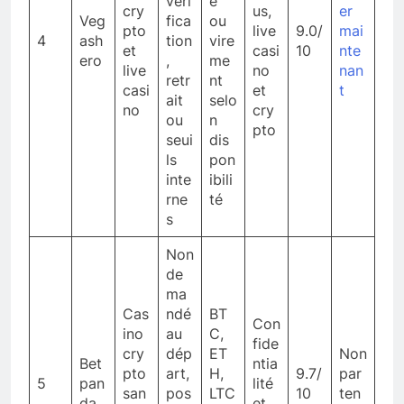
véri
e
cry
us,
er
Veg
fica
ou
pto
live
9.0/
mai
4
ash
tion
vire
et
casi
10
nte
ero
,
me
live
no
nan
retr
nt
casi
et
t
ait
selo
no
cry
ou
n
pto
seui
dis
ls
pon
inte
ibili
rne
té
s
Non
de
ma
Cas
ndé
BT
Con
ino
au
C,
fide
cry
dép
ET
Non
Bet
ntia
pto
art,
H,
9.7/
par
5
pan
lité
san
pos
LTC
10
ten
da
et