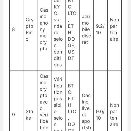
de
BT
KY
C,
Cas
C
LTC
ino
Jeu
Cry
sta
,
Non
ano
mo
pto
nda
ET
9.2/
par
8
ny
bile
Rin
rd
H,
10
ten
me
disc
o
selo
DO
aire
cry
ret
n
GE,
pto
con
US
diti
DT
ons
Cas
Véri
ino
fica
BT
cry
tion
C,
pto
Cas
pos
ET
ave
ino
sibl
H,
Non
c
live
Sta
e
LTC
9.0/
par
9
véri
et
ke
selo
,
10
ten
fica
spo
n
DO
aire
tion
rtsb
pay
GE,