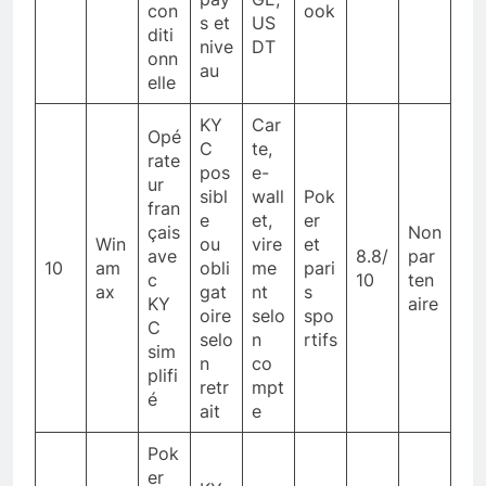
con
ook
s et
US
diti
nive
DT
onn
au
elle
KY
Car
Opé
C
te,
rate
pos
e-
ur
sibl
wall
Pok
fran
e
et,
er
çais
Non
Win
ou
vire
et
ave
8.8/
par
10
am
obli
me
pari
c
10
ten
ax
gat
nt
s
KY
aire
oire
selo
spo
C
selo
n
rtifs
sim
n
co
plifi
retr
mpt
é
ait
e
Pok
er