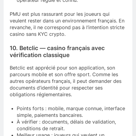
opérateur régulé et connu.
PMU est plus rassurant pour les joueurs qui
veulent rester dans un environnement français. En
revanche, il ne correspond pas à l’intention stricte
casino sans KYC crypto.
10. Betclic — casino français avec
vérification classique
Betclic est apprécié pour son application, son
parcours mobile et son offre sport. Comme les
autres opérateurs français, il peut demander des
documents d’identité pour respecter ses
obligations réglementaires.
Points forts : mobile, marque connue, interface
simple, paiements bancaires.
À vérifier : documents, délais de validation,
conditions de retrait.
Meilleur usage : joueurs qui veulent un