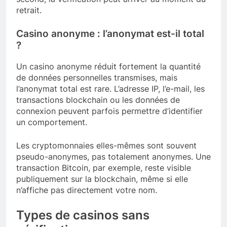
retrait.
Casino anonyme : l’anonymat est-il total
?
Un casino anonyme réduit fortement la quantité
de données personnelles transmises, mais
l’anonymat total est rare. L’adresse IP, l’e-mail, les
transactions blockchain ou les données de
connexion peuvent parfois permettre d’identifier
un comportement.
Les cryptomonnaies elles-mêmes sont souvent
pseudo-anonymes, pas totalement anonymes. Une
transaction Bitcoin, par exemple, reste visible
publiquement sur la blockchain, même si elle
n’affiche pas directement votre nom.
Types de casinos sans