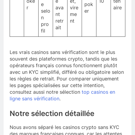
oke
e
et,
10
ten
e
pok
r
ava
vire
aire
selo
er
nt
me
n
retr
nt
pro
ait
fil
Les vrais casinos sans vérification sont le plus
souvent des plateformes crypto, tandis que les
opérateurs français connus fonctionnent plutôt
avec un KYC simplifié, différé ou obligatoire selon
les règles de retrait. Pour comparer uniquement
les pages spécialisées sur cette intention,
consultez aussi notre sélection
top casinos en
ligne sans vérification
.
Notre sélection détaillée
Nous avons séparé les casinos crypto sans KYC
des marques françaises connues, car les attentes