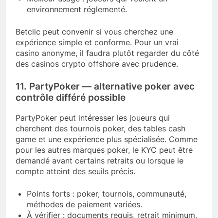
environnement réglementé.
Betclic peut convenir si vous cherchez une
expérience simple et conforme. Pour un vrai
casino anonyme, il faudra plutôt regarder du côté
des casinos crypto offshore avec prudence.
11. PartyPoker — alternative poker avec
contrôle différé possible
PartyPoker peut intéresser les joueurs qui
cherchent des tournois poker, des tables cash
game et une expérience plus spécialisée. Comme
pour les autres marques poker, le KYC peut être
demandé avant certains retraits ou lorsque le
compte atteint des seuils précis.
Points forts : poker, tournois, communauté,
méthodes de paiement variées.
À vérifier : documents requis, retrait minimum,