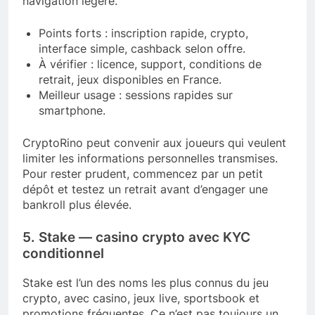
navigation légère.
Points forts : inscription rapide, crypto,
interface simple, cashback selon offre.
À vérifier : licence, support, conditions de
retrait, jeux disponibles en France.
Meilleur usage : sessions rapides sur
smartphone.
CryptoRino peut convenir aux joueurs qui veulent
limiter les informations personnelles transmises.
Pour rester prudent, commencez par un petit
dépôt et testez un retrait avant d’engager une
bankroll plus élevée.
5. Stake — casino crypto avec KYC
conditionnel
Stake est l’un des noms les plus connus du jeu
crypto, avec casino, jeux live, sportsbook et
promotions fréquentes. Ce n’est pas toujours un