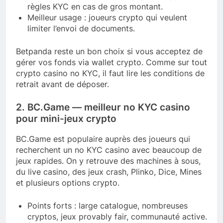
règles KYC en cas de gros montant.
Meilleur usage : joueurs crypto qui veulent
limiter l’envoi de documents.
Betpanda reste un bon choix si vous acceptez de
gérer vos fonds via wallet crypto. Comme sur tout
crypto casino no KYC, il faut lire les conditions de
retrait avant de déposer.
2. BC.Game — meilleur no KYC casino
pour mini-jeux crypto
BC.Game est populaire auprès des joueurs qui
recherchent un no KYC casino avec beaucoup de
jeux rapides. On y retrouve des machines à sous,
du live casino, des jeux crash, Plinko, Dice, Mines
et plusieurs options crypto.
Points forts : large catalogue, nombreuses
cryptos, jeux provably fair, communauté active.