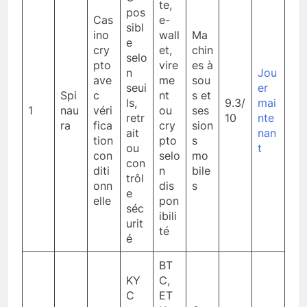
te,
pos
Cas
e-
sibl
ino
wall
Ma
e
cry
et,
chin
selo
pto
vire
es à
n
Jou
ave
me
sou
seui
er
Spi
c
nt
s et
ls,
9.3/
mai
1
nau
véri
ou
ses
retr
10
nte
ra
fica
cry
sion
ait
nan
tion
pto
s
ou
t
con
selo
mo
con
diti
n
bile
trôl
onn
dis
s
e
elle
pon
séc
ibili
urit
té
é
BT
KY
C,
C
ET