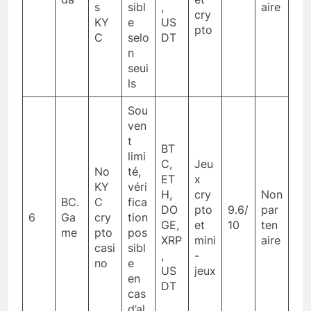
s
sibl
,
aire
cry
KY
e
US
pto
C
selo
DT
n
seui
ls
Sou
ven
t
BT
limi
C,
Jeu
No
té,
ET
x
KY
véri
H,
cry
Non
BC.
C
fica
DO
pto
9.6/
par
6
Ga
cry
tion
GE,
et
10
ten
me
pto
pos
XRP
mini
aire
casi
sibl
,
-
no
e
US
jeux
en
DT
cas
d’al