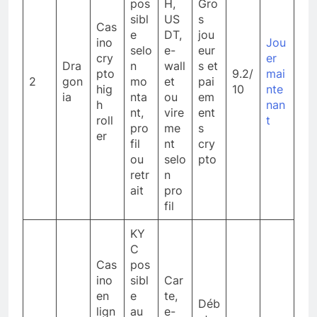
pos
H,
Gro
sibl
US
s
Cas
e
DT,
jou
ino
Jou
selo
e-
eur
cry
er
Dra
n
wall
s et
pto
9.2/
mai
2
gon
mo
et
pai
hig
10
nte
ia
nta
ou
em
h
nan
nt,
vire
ent
roll
t
pro
me
s
er
fil
nt
cry
ou
selo
pto
retr
n
ait
pro
fil
KY
C
Cas
pos
ino
sibl
Car
en
e
te,
Déb
lign
au
e-