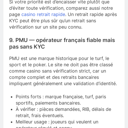
Si votre priorité est d’encaisser vite plutôt que
d’éviter toute vérification, comparez aussi notre
page
casino retrait rapide
. Un retrait rapide après
KYC peut être plus sûr qu’un retrait sans
vérification sur un site peu connu.
9. PMU — opérateur français fiable mais
pas sans KYC
PMU est une marque historique pour le turf, le
sport et le poker. Le site ne doit pas être classé
comme casino sans vérification strict, car un
compte complet et des retraits bancaires
impliquent généralement une validation d’identité.
Points forts : marque française, turf, paris
sportifs, paiements bancaires.
À vérifier : pièces demandées, RIB, délais de
retrait, frais éventuels.
Meilleur usage : joueurs qui veulent un