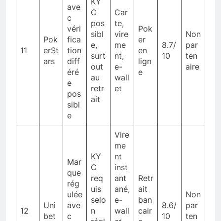
KY
ave
C
Car
c
pos
te,
véri
Pok
sibl
vire
Non
Pok
fica
er
e,
me
8.7/
par
11
erSt
tion
en
surt
nt,
10
ten
ars
diff
lign
out
e-
aire
éré
e
au
wall
e
retr
et
pos
ait
sibl
e
Vire
me
KY
nt
Mar
C
inst
que
req
ant
Retr
rég
uis
ané,
ait
ulée
Non
selo
e-
ban
Uni
ave
8.6/
par
12
n
wall
cair
bet
c
10
ten