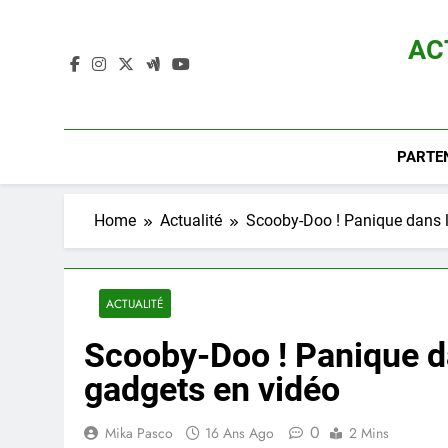
Skip
to
AC
content
Actualité D
PARTE
Home
Actualité
Scooby-Doo ! Panique dans l
ACTUALITÉ
Scooby-Doo ! Panique d
gadgets en vidéo
0
Mika Pasco
16 Ans Ago
2 Mins