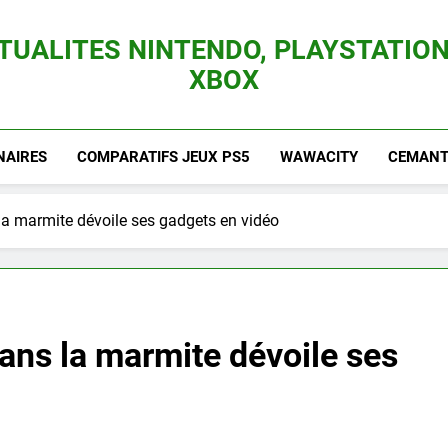
TUALITES NINTENDO, PLAYSTATION
XBOX
es Consoles Nintendo Switch, 3DS, Wii U Et Des Jeux Vidéo Mario, Zelda, Splatoon,
NAIRES
COMPARATIFS JEUX PS5
WAWACITY
CEMANTI
a marmite dévoile ses gadgets en vidéo
ans la marmite dévoile ses