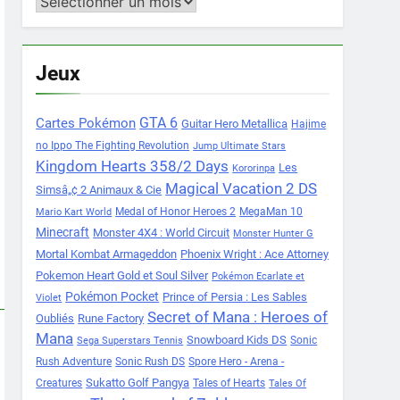
Archives
Jeux
Cartes Pokémon
GTA 6
Guitar Hero Metallica
Hajime
no Ippo The Fighting Revolution
Jump Ultimate Stars
Kingdom Hearts 358/2 Days
Les
Kororinpa
Magical Vacation 2 DS
Simsâ„¢ 2 Animaux & Cie
Medal of Honor Heroes 2
MegaMan 10
Mario Kart World
Minecraft
Monster 4X4 : World Circuit
Monster Hunter G
Mortal Kombat Armageddon
Phoenix Wright : Ace Attorney
Pokemon Heart Gold et Soul Silver
Pokémon Ecarlate et
Pokémon Pocket
Prince of Persia : Les Sables
Violet
Secret of Mana : Heroes of
Oubliés
Rune Factory
Mana
Snowboard Kids DS
Sonic
Sega Superstars Tennis
Rush Adventure
Sonic Rush DS
Spore Hero - Arena -
Sukatto Golf Pangya
Creatures
Tales of Hearts
Tales Of