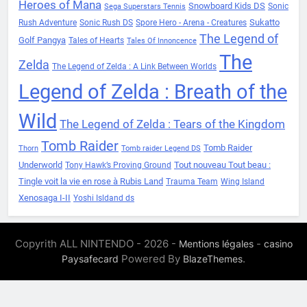
Heroes of Mana
Snowboard Kids DS
Sonic
Sega Superstars Tennis
Sukatto
Rush Adventure
Sonic Rush DS
Spore Hero - Arena - Creatures
The Legend of
Golf Pangya
Tales of Hearts
Tales Of Innoncence
The
Zelda
The Legend of Zelda : A Link Between Worlds
Legend of Zelda : Breath of the
Wild
The Legend of Zelda : Tears of the Kingdom
Tomb Raider
Tomb Raider
Thorn
Tomb raider Legend DS
Underworld
Tout nouveau Tout beau :
Tony Hawk’s Proving Ground
Tingle voit la vie en rose à Rubis Land
Trauma Team
Wing Island
Xenosaga I-II
Yoshi Isldand ds
Copyrith ALL NINTENDO - 2026 -
-
Mentions légales
casino
Powered By
.
Paysafecard
BlazeThemes