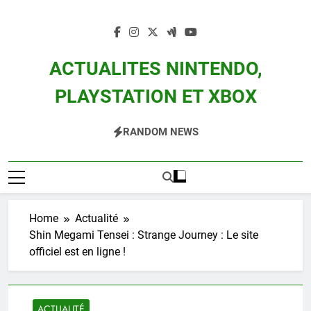
Skip
to
content
ACTUALITES NINTENDO,
PLAYSTATION ET XBOX
Actualité Des Consoles Nintendo Switch, 3DS, Wii U Et Des Jeux Vidéo Mario,
RANDOM NEWS
Zelda, Splatoon, Pokemon Entre Autres
Home
Actualité
Shin Megami Tensei : Strange Journey : Le site
officiel est en ligne !
ACTUALITÉ