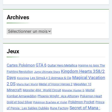
Archives
Archives
Jeux
Cartes Pokémon
GTA 6
Guitar Hero Metallica
Hajime no Ippo The
Kingdom Hearts 358/2
Fighting Revolution
Jump Ultimate Stars
Days
Magical Vacation
Les Simsâ„¢ 2 Animaux & Cie
Kororinpa
2 DS
Medal of Honor Heroes 2
MegaMan 10
Mario Kart World
Minecraft
Monster 4X4 : World Circuit
Mortal
Monster Hunter G
Kombat Armageddon
Phoenix Wright : Ace Attorney
Pokemon Heart
Pokémon Pocket
Gold et Soul Silver
Prince
Pokémon Ecarlate et Violet
Secret of Mana :
of Persia : Les Sables Oubliés
Rune Factory