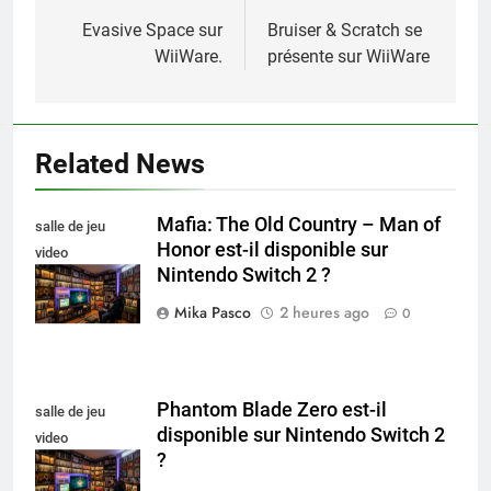
de
Evasive Space sur
Bruiser & Scratch se
WiiWare.
présente sur WiiWare
l’article
Related News
Mafia: The Old Country – Man of
salle de jeu
Honor est-il disponible sur
video
Nintendo Switch 2 ?
collectionneur
Mika Pasco
2 heures ago
0
Phantom Blade Zero est-il
salle de jeu
disponible sur Nintendo Switch 2
video
?
collectionneur