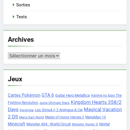
Sorties
Tests
Archives
Archives
Jeux
Cartes Pokémon
GTA 6
Guitar Hero Metallica
Hajime no Ippo The
Kingdom Hearts 358/2
Fighting Revolution
Jump Ultimate Stars
Days
Magical Vacation
Les Simsâ„¢ 2 Animaux & Cie
Kororinpa
2 DS
Medal of Honor Heroes 2
MegaMan 10
Mario Kart World
Minecraft
Monster 4X4 : World Circuit
Mortal
Monster Hunter G