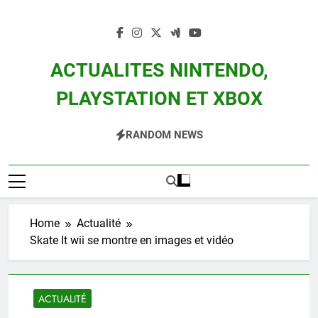
Skip
to
content
ACTUALITES NINTENDO,
PLAYSTATION ET XBOX
Actualité Des Consoles Nintendo Switch, 3DS, Wii U Et Des Jeux Vidéo Mario,
RANDOM NEWS
Zelda, Splatoon, Pokemon Entre Autres
Home
Actualité
Skate It wii se montre en images et vidéo
ACTUALITÉ