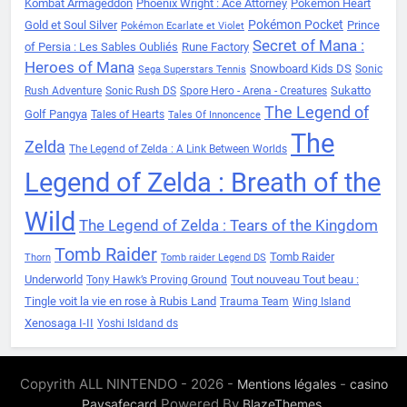
Kombat Armageddon
Phoenix Wright : Ace Attorney
Pokemon Heart
Pokémon Pocket
Gold et Soul Silver
Prince
Pokémon Ecarlate et Violet
Secret of Mana :
of Persia : Les Sables Oubliés
Rune Factory
Heroes of Mana
Snowboard Kids DS
Sonic
Sega Superstars Tennis
Sukatto
Rush Adventure
Sonic Rush DS
Spore Hero - Arena - Creatures
The Legend of
Golf Pangya
Tales of Hearts
Tales Of Innoncence
The
Zelda
The Legend of Zelda : A Link Between Worlds
Legend of Zelda : Breath of the
Wild
The Legend of Zelda : Tears of the Kingdom
Tomb Raider
Tomb Raider
Thorn
Tomb raider Legend DS
Underworld
Tout nouveau Tout beau :
Tony Hawk’s Proving Ground
Tingle voit la vie en rose à Rubis Land
Trauma Team
Wing Island
Xenosaga I-II
Yoshi Isldand ds
Copyrith ALL NINTENDO - 2026 -
-
Mentions légales
casino
Powered By
.
Paysafecard
BlazeThemes