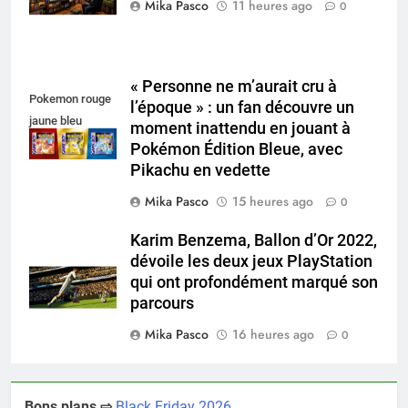
Mika Pasco
11 heures ago
0
« Personne ne m’aurait cru à
Pokemon rouge
l’époque » : un fan découvre un
jaune bleu
moment inattendu en jouant à
Pokémon Édition Bleue, avec
Pikachu en vedette
Mika Pasco
15 heures ago
0
Karim Benzema, Ballon d’Or 2022,
dévoile les deux jeux PlayStation
qui ont profondément marqué son
parcours
Mika Pasco
16 heures ago
0
Bons plans ⇨
Black Friday 2026