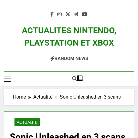
Skip
to
content
ACTUALITES NINTENDO,
PLAYSTATION ET XBOX
Actualité Des Consoles Nintendo Switch, 3DS, Wii U Et Des Jeux Vidéo Mario,
RANDOM NEWS
Zelda, Splatoon, Pokemon Entre Autres
Home
Actualité
Sonic Unleashed en 3 scans
ACTUALITÉ
Sonic Unleashed en 3 scans