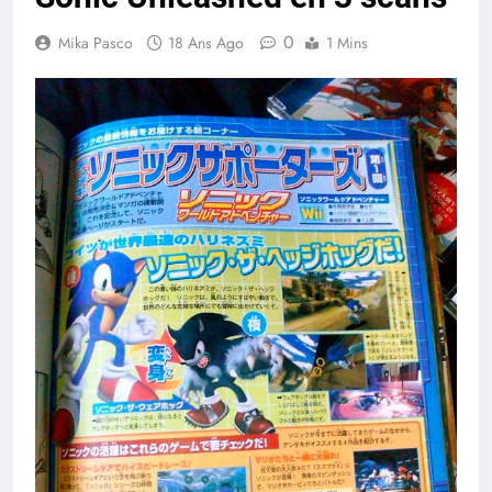
0
Mika Pasco
18 Ans Ago
1 Mins