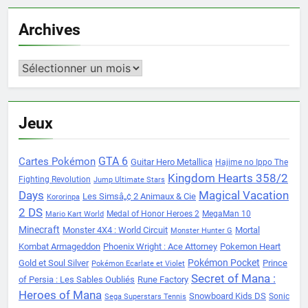
Archives
Archives
Jeux
Cartes Pokémon
GTA 6
Guitar Hero Metallica
Hajime no Ippo The
Kingdom Hearts 358/2
Fighting Revolution
Jump Ultimate Stars
Days
Magical Vacation
Les Simsâ„¢ 2 Animaux & Cie
Kororinpa
2 DS
Medal of Honor Heroes 2
MegaMan 10
Mario Kart World
Minecraft
Monster 4X4 : World Circuit
Mortal
Monster Hunter G
Kombat Armageddon
Phoenix Wright : Ace Attorney
Pokemon Heart
Pokémon Pocket
Gold et Soul Silver
Prince
Pokémon Ecarlate et Violet
Secret of Mana :
of Persia : Les Sables Oubliés
Rune Factory
Heroes of Mana
Snowboard Kids DS
Sonic
Sega Superstars Tennis