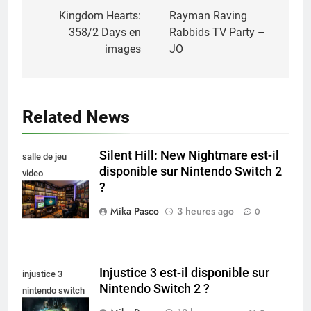
de
Kingdom Hearts:
Rayman Raving
358/2 Days en
Rabbids TV Party –
l’article
images
JO
Related News
Silent Hill: New Nightmare est-il
salle de jeu
disponible sur Nintendo Switch 2
video
?
collectionneur
Mika Pasco
3 heures ago
0
Injustice 3 est-il disponible sur
injustice 3
Nintendo Switch 2 ?
nintendo switch
2