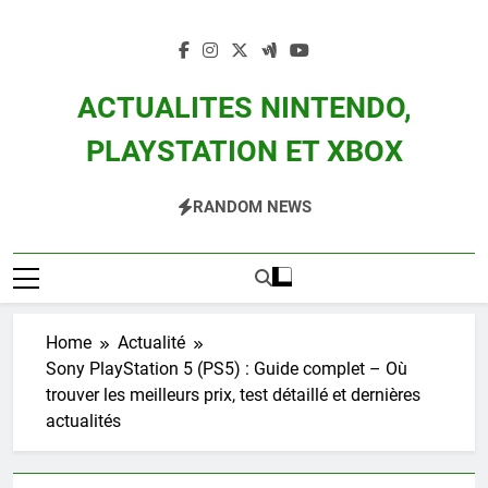
Skip
to
content
ACTUALITES NINTENDO,
PLAYSTATION ET XBOX
Actualité Des Consoles Nintendo Switch, 3DS, Wii U Et Des Jeux Vidéo Mario,
RANDOM NEWS
Zelda, Splatoon, Pokemon Entre Autres
Home
Actualité
Sony PlayStation 5 (PS5) : Guide complet – Où
trouver les meilleurs prix, test détaillé et dernières
actualités