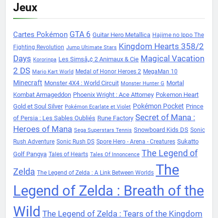
Jeux
Cartes Pokémon
GTA 6
Guitar Hero Metallica
Hajime no Ippo The
Kingdom Hearts 358/2
Fighting Revolution
Jump Ultimate Stars
Days
Magical Vacation
Les Simsâ„¢ 2 Animaux & Cie
Kororinpa
2 DS
Medal of Honor Heroes 2
MegaMan 10
Mario Kart World
Minecraft
Monster 4X4 : World Circuit
Mortal
Monster Hunter G
Kombat Armageddon
Phoenix Wright : Ace Attorney
Pokemon Heart
Pokémon Pocket
Gold et Soul Silver
Prince
Pokémon Ecarlate et Violet
Secret of Mana :
of Persia : Les Sables Oubliés
Rune Factory
Heroes of Mana
Snowboard Kids DS
Sonic
Sega Superstars Tennis
Sukatto
Rush Adventure
Sonic Rush DS
Spore Hero - Arena - Creatures
The Legend of
Golf Pangya
Tales of Hearts
Tales Of Innoncence
The
Zelda
The Legend of Zelda : A Link Between Worlds
Legend of Zelda : Breath of the
Wild
The Legend of Zelda : Tears of the Kingdom