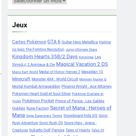
Archives
Jeux
Cartes Pokémon
GTA 6
Guitar Hero Metallica
Hajime
no Ippo The Fighting Revolution
Jump Ultimate Stars
Kingdom Hearts 358/2 Days
Les
Kororinpa
Magical Vacation 2 DS
Simsâ„¢ 2 Animaux & Cie
Medal of Honor Heroes 2
MegaMan 10
Mario Kart World
Minecraft
Monster 4X4 : World Circuit
Monster Hunter G
Mortal Kombat Armageddon
Phoenix Wright : Ace Attorney
Pokemon Heart Gold et Soul Silver
Pokémon Ecarlate et
Pokémon Pocket
Prince of Persia : Les Sables
Violet
Secret of Mana : Heroes of
Oubliés
Rune Factory
Mana
Snowboard Kids DS
Sonic
Sega Superstars Tennis
Rush Adventure
Sonic Rush DS
Spore Hero - Arena -
Sukatto Golf Pangya
Creatures
Tales of Hearts
Tales Of