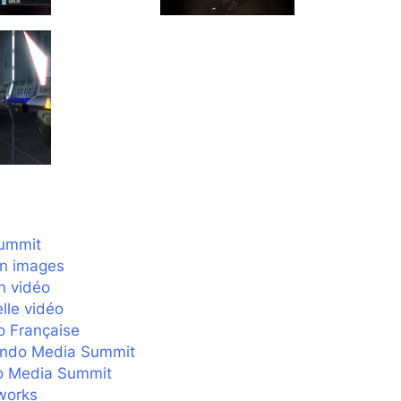
Summit
en images
en vidéo
lle vidéo
o Française
tendo Media Summit
do Media Summit
works