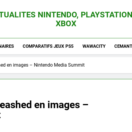
TUALITES NINTENDO, PLAYSTATION
XBOX
es Consoles Nintendo Switch, 3DS, Wii U Et Des Jeux Vidéo Mario, Zelda, Splatoon,
NAIRES
COMPARATIFS JEUX PS5
WAWACITY
CEMANTI
hed en images – Nintendo Media Summit
leashed en images –
t