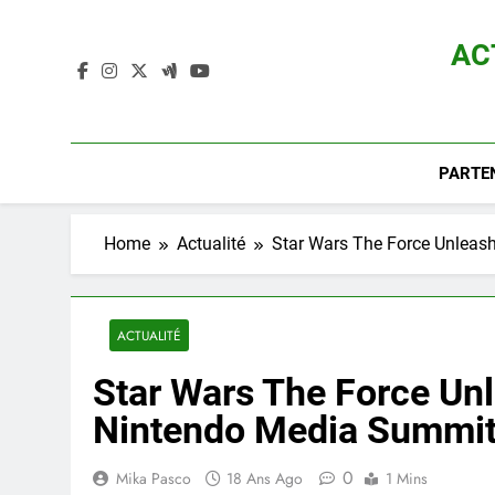
Skip
to
AC
content
Actualité D
PARTE
Home
Actualité
Star Wars The Force Unleas
ACTUALITÉ
Star Wars The Force Un
Nintendo Media Summi
0
Mika Pasco
18 Ans Ago
1 Mins