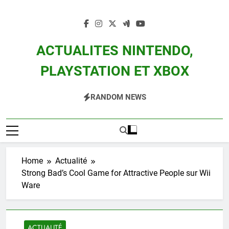
Skip
to
content
ACTUALITES NINTENDO,
PLAYSTATION ET XBOX
Actualité Des Consoles Nintendo Switch, 3DS, Wii U Et Des Jeux Vidéo Mario,
RANDOM NEWS
Zelda, Splatoon, Pokemon Entre Autres
Home
Actualité
Strong Bad’s Cool Game for Attractive People sur Wii
Ware
ACTUALITÉ