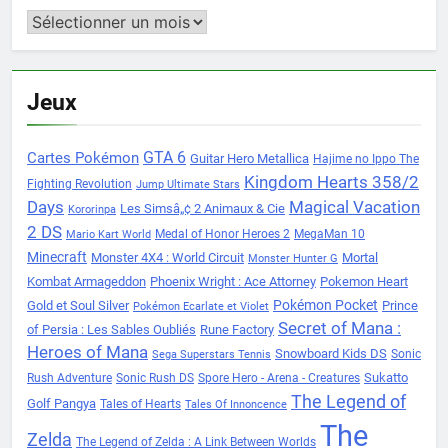
Archives
Jeux
Cartes Pokémon
GTA 6
Guitar Hero Metallica
Hajime no Ippo The
Kingdom Hearts 358/2
Fighting Revolution
Jump Ultimate Stars
Days
Magical Vacation
Les Simsâ„¢ 2 Animaux & Cie
Kororinpa
2 DS
Medal of Honor Heroes 2
MegaMan 10
Mario Kart World
Minecraft
Monster 4X4 : World Circuit
Mortal
Monster Hunter G
Kombat Armageddon
Phoenix Wright : Ace Attorney
Pokemon Heart
Pokémon Pocket
Gold et Soul Silver
Prince
Pokémon Ecarlate et Violet
Secret of Mana :
of Persia : Les Sables Oubliés
Rune Factory
Heroes of Mana
Snowboard Kids DS
Sonic
Sega Superstars Tennis
Sukatto
Rush Adventure
Sonic Rush DS
Spore Hero - Arena - Creatures
The Legend of
Golf Pangya
Tales of Hearts
Tales Of Innoncence
The
Zelda
The Legend of Zelda : A Link Between Worlds