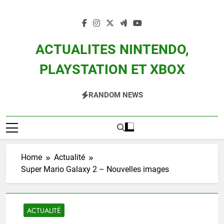
Skip
to
content
ACTUALITES NINTENDO,
PLAYSTATION ET XBOX
Actualité Des Consoles Nintendo Switch, 3DS, Wii U Et Des Jeux Vidéo Mario,
RANDOM NEWS
Zelda, Splatoon, Pokemon Entre Autres
Home
Actualité
Super Mario Galaxy 2 – Nouvelles images
ACTUALITÉ