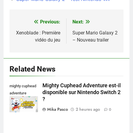
Previous:
Next:
Navigation
de
Xenoblade : Première
Super Mario Galaxy 2
vidéo du jeu
– Nouveau trailer
l’article
Related News
Mighty Cuphead Adventure est-il
mighty cuphead
disponible sur Nintendo Switch 2
adventure
?
nintendo switch
Mika Pasco
2 heures ago
0