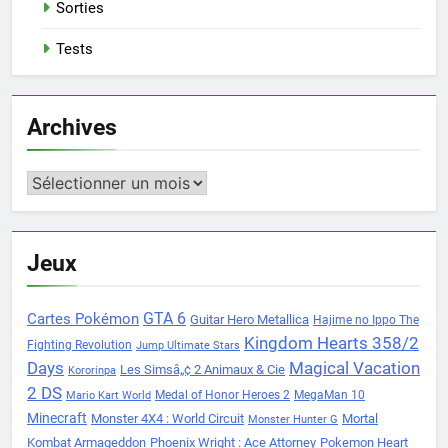
Sorties
Tests
Archives
Archives
Jeux
Cartes Pokémon
GTA 6
Guitar Hero Metallica
Hajime no Ippo The
Kingdom Hearts 358/2
Fighting Revolution
Jump Ultimate Stars
Days
Magical Vacation
Les Simsâ„¢ 2 Animaux & Cie
Kororinpa
2 DS
Medal of Honor Heroes 2
MegaMan 10
Mario Kart World
Minecraft
Monster 4X4 : World Circuit
Mortal
Monster Hunter G
Kombat Armageddon
Phoenix Wright : Ace Attorney
Pokemon Heart