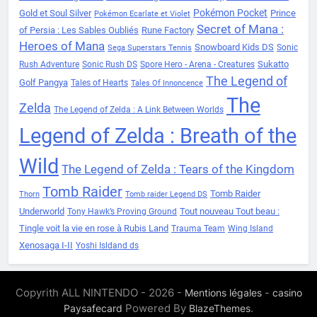
Pokémon Pocket
Gold et Soul Silver
Prince
Pokémon Ecarlate et Violet
Secret of Mana :
of Persia : Les Sables Oubliés
Rune Factory
Heroes of Mana
Snowboard Kids DS
Sonic
Sega Superstars Tennis
Sukatto
Rush Adventure
Sonic Rush DS
Spore Hero - Arena - Creatures
The Legend of
Golf Pangya
Tales of Hearts
Tales Of Innoncence
The
Zelda
The Legend of Zelda : A Link Between Worlds
Legend of Zelda : Breath of the
Wild
The Legend of Zelda : Tears of the Kingdom
Tomb Raider
Tomb Raider
Thorn
Tomb raider Legend DS
Underworld
Tout nouveau Tout beau :
Tony Hawk’s Proving Ground
Tingle voit la vie en rose à Rubis Land
Trauma Team
Wing Island
Xenosaga I-II
Yoshi Isldand ds
Copyrith ALL NINTENDO - 2026 -
-
Mentions légales
casino
Powered By
.
Paysafecard
BlazeThemes