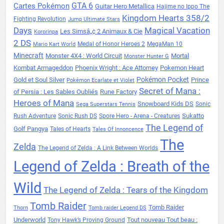
Cartes Pokémon
GTA 6
Guitar Hero Metallica
Hajime no Ippo The
Kingdom Hearts 358/2
Fighting Revolution
Jump Ultimate Stars
Days
Magical Vacation
Les Simsâ„¢ 2 Animaux & Cie
Kororinpa
2 DS
Medal of Honor Heroes 2
MegaMan 10
Mario Kart World
Minecraft
Monster 4X4 : World Circuit
Mortal
Monster Hunter G
Kombat Armageddon
Phoenix Wright : Ace Attorney
Pokemon Heart
Pokémon Pocket
Gold et Soul Silver
Prince
Pokémon Ecarlate et Violet
Secret of Mana :
of Persia : Les Sables Oubliés
Rune Factory
Heroes of Mana
Snowboard Kids DS
Sonic
Sega Superstars Tennis
Sukatto
Rush Adventure
Sonic Rush DS
Spore Hero - Arena - Creatures
The Legend of
Golf Pangya
Tales of Hearts
Tales Of Innoncence
The
Zelda
The Legend of Zelda : A Link Between Worlds
Legend of Zelda : Breath of the
Wild
The Legend of Zelda : Tears of the Kingdom
Tomb Raider
Tomb Raider
Thorn
Tomb raider Legend DS
Underworld
Tout nouveau Tout beau :
Tony Hawk’s Proving Ground