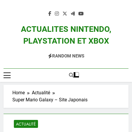
Skip
to
content
ACTUALITES NINTENDO,
PLAYSTATION ET XBOX
Actualité Des Consoles Nintendo Switch, 3DS, Wii U Et Des Jeux Vidéo Mario,
RANDOM NEWS
Zelda, Splatoon, Pokemon Entre Autres
Home
Actualité
Super Mario Galaxy – Site Japonais
ACTUALITÉ